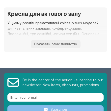
Кресла для актового залу
У цьому розділі представлені крісла різних моделей
для навчальних закладів, конференц-залів.
Двосекційні, три секційні, чотири секційні. Основа на
металевому каркасі, сидіння та спинка виконана у
Показати опис повністю
трьох варіантах: 1 – фанера, 2 – поролон та шкір зам, 3
– поролон та гобелен. У кріслах передбачено
кріплення до підлоги, але досить стійкі і без кріплення.
Зручні у транспортуванні.
Кресла випускаються великими партіями, і
закуповується матерія, оббивка, гобелен шкір-зам,
теж великими партіями. Тому асортименти за квітами
Be in the center of the action - subscribe to our
newsletter! New items, discounts, promotions.
дуже маленький. В основному коричневий колір, кава
з молоком, чорна. І цього цілком достатньо, оскільки
ці кольори досить красиво виглядають в актових та
інших конференц-залах.
Subscribe
Доставку крісел можемо робити не лише до Києва, а й