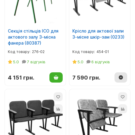
М'який інвентар, текстиль
Верхній дитячий одяг
Декор для фотозон
Дитяча постільна білизна
Секція стільців ІСО для
Крісло для актової зали
актового залу 3-місна
3-місне шкір-зам (0233)
Аксесуари до одягу
фанера (80387)
276-02
454-01
Хрестильні набори
5.0
7 відгуків
5.0
6 відгуків
Одяг для патріотичних гуртків
4 151 грн.
7 590 грн.