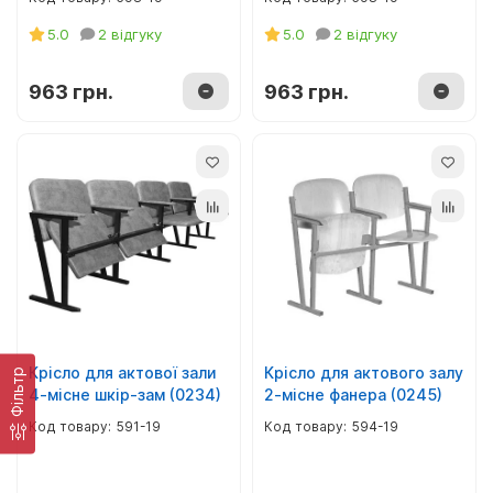
5.0
2 відгуку
5.0
2 відгуку
963 грн.
963 грн.
Крісло для актової зали
Крісло для актового залу
Фiльтр
4-місне шкір-зам (0234)
2-місне фанера (0245)
591-19
594-19