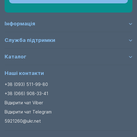
по всій Україні будь-якими службами перевезень.
Купити можна і оптом та в роздріб будь-яку кількість.
Інформація
Використані ключові слова для цього розділу:
крісла
для актового залу
,
крісла для актової зали
,
актові
,
крісла
,
конференц
,
зали
,
актових
залів
,
крісла для
Служба підтримки
навчальних
закладів
-
Київ, Україна, купити
недорого, продаж,
Каталог
Наші контакти
+38 (093) 511-99-80
+38 (066) 908-33-41
Відкрити чат Viber
Відкрити чат Telegram
5921260@ukr.net