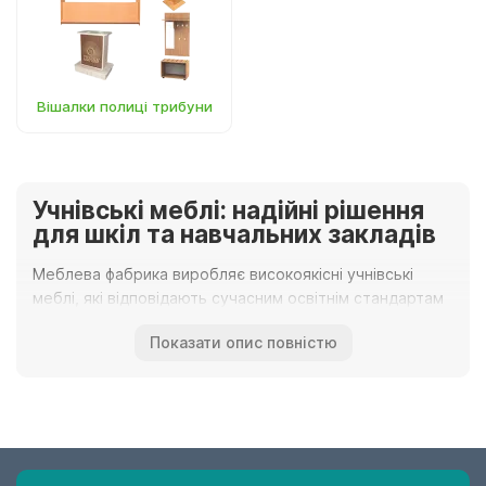
Вішалки полиці трибуни
Учнівські меблі: надійні рішення
для шкіл та навчальних закладів
Меблева фабрика виробляє високоякісні учнівські
меблі, які відповідають сучасним освітнім стандартам
та вимогам
НУШ (Нової Української Школи)
. Наша
Показати опис повністю
продукція розроблена для забезпечення комфортного
процесу навчання та збереження правильної постави
учнів.
Асортимент меблів для навчальних
класів