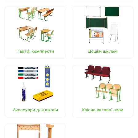
М'який інвентар, текстиль
Верхній дитячий одяг
Декор для фотозон
Дитяча постільна білизна
Аксесуари до одягу
Парти, комплекти
Дошки шкільні
Хрестильні набори
Одяг для патріотичних гуртків
Аксесуари для школи
Крісла актової зали