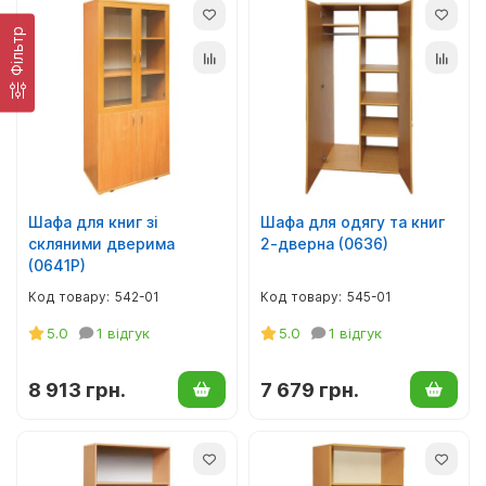
Фiльтр
Шафа для книг зі
Шафа для одягу та книг
скляними дверима
2-дверна (0636)
(0641Р)
542-01
545-01
5.0
1 відгук
5.0
1 відгук
8 913 грн.
7 679 грн.