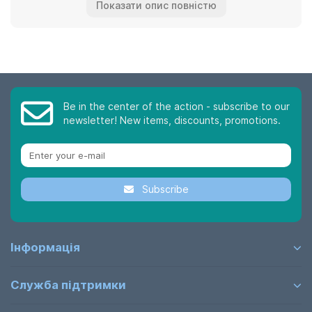
Показати опис повністю
за бажаннями та потребами. Кожна офісна шафа
поставляється в розібраному вигляді, і упакована в
гофр картонну коробку з інструкцією зі збирання.
Якщо необхідно обладнати офісний кабінет
недорогими і в той же час якісними меблями, тоді ви
знаходитесь саме на тому сайті.
Be in the center of the action - subscribe to our
Звертаємо увагу, якщо не знайшли саме тієї шафи, яка
newsletter! New items, discounts, promotions.
вас цікавить, зайдіть у розділ
корпусні меблі, шафи
пенали
.
Продукція виготовляється із якісного ДСП
Українського виробництва. Виготовляються шафи на
Subscribe
сучасному обладнанні, яке дозволяє досягти високої
якості.
Інформація
Служба підтримки