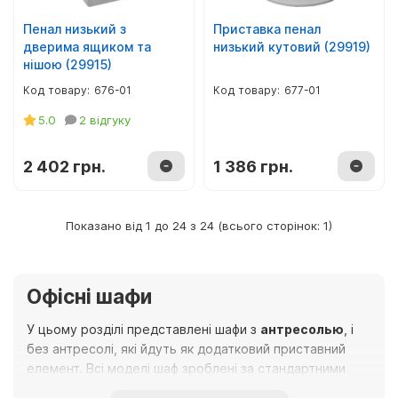
Пенал низький з
Приставка пенал
дверима ящиком та
низький кутовий (29919)
нішою (29915)
676-01
677-01
5.0
2 відгуку
2 402 грн.
1 386 грн.
Показано від 1 до 24 з 24 (всього сторінок: 1)
Офісні шафи
У цьому розділі представлені шафи з
антресолью
, і
без антресолі, які йдуть як додатковий приставний
елемент. Всі моделі шаф зроблені за стандартними
розмірами, і Ви маєте можливість комбінувати стінки