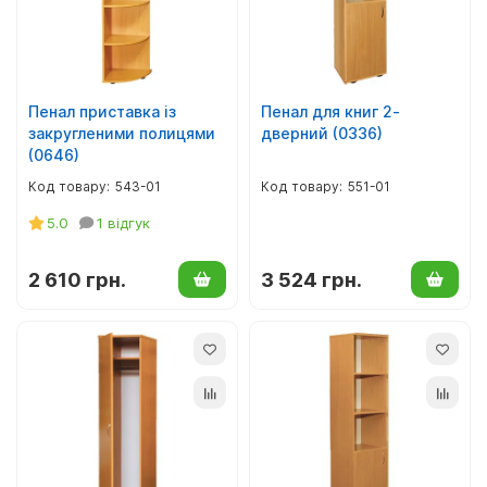
М'який інвентар, текстиль
Верхній дитячий одяг
Декор для фотозон
Дитяча постільна білизна
Пенал приставка із
Пенал для книг 2-
закругленими полицями
дверний (0336)
Аксесуари до одягу
(0646)
543-01
551-01
Хрестильні набори
5.0
1 відгук
Одяг для патріотичних гуртків
2 610 грн.
3 524 грн.