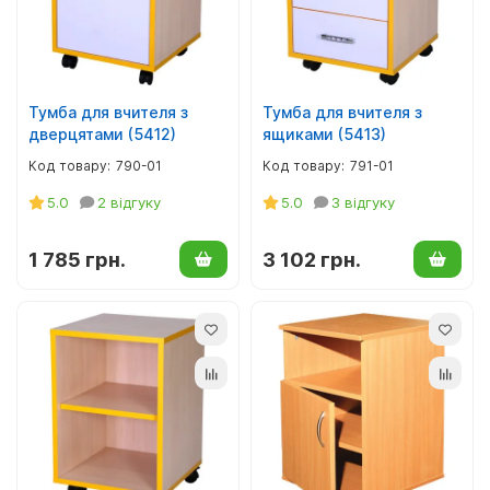
М'який інвентар, текстиль
Верхній дитячий одяг
Декор для фотозон
Дитяча постільна білизна
Тумба для вчителя з
Тумба для вчителя з
дверцятами (5412)
ящиками (5413)
Аксесуари до одягу
790-01
791-01
Хрестильні набори
5.0
2 відгуку
5.0
3 відгуку
Одяг для патріотичних гуртків
1 785 грн.
3 102 грн.