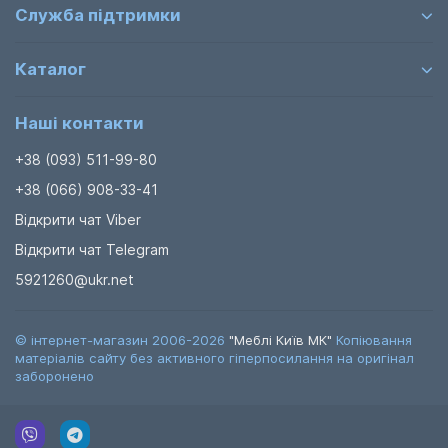
Служба підтримки
показати наскільки ефективно використовуватиметься
простір.
Каталог
Приліжкові тумбочки
і всі інші меблі з виробництва
відвантажуються в розібраному вигляді в картонних
упаковках. Ми працюємо по всій Україні, і тому щоб
Наші контакти
доставка не була дуже дорогою з цією метою меблі
вирушають тільки в розібраному вигляді.
+38 (093) 511-99-80
+38 (066) 908-33-41
Для
дитячих таборів
дуже часто бажають
купити
бюджетні тумби притулку
які також представлені у
Відкрити чат Viber
нас на сайті. На якість це не впливає, просто
Відкрити чат Telegram
використовується ДСП меншої товщини.
5921260@ukr.net
Для гуртожитків на нашому сайті ви знайдете все, що
потрібно з меблів для оснащення приміщення.
© інтернет-магазин 2006-2026
"Меблі Київ МК"
Копіювання
матеріалів сайту без активного гіперпосилання на оригінал
заборонено