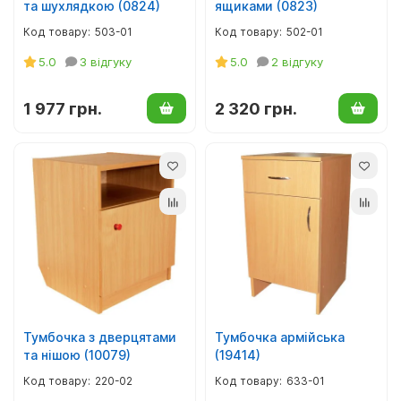
та шухлядкою (0824)
ящиками (0823)
503-01
502-01
5.0
3 відгуку
5.0
2 відгуку
1 977 грн.
2 320 грн.
Тумбочка з дверцятами
Тумбочка армійська
та нішою (10079)
(19414)
220-02
633-01