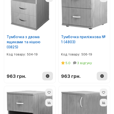
Тумбочка з двома
Тумбочка приліжкова №
ящиками та нішою
1 (4803)
(0825)
504-19
506-19
5.0
3 відгуку
963 грн.
963 грн.