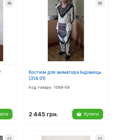
2
Костюм для аніматора Індіанець
(314.01)
1089-09
2 445 грн.
пити
Купити