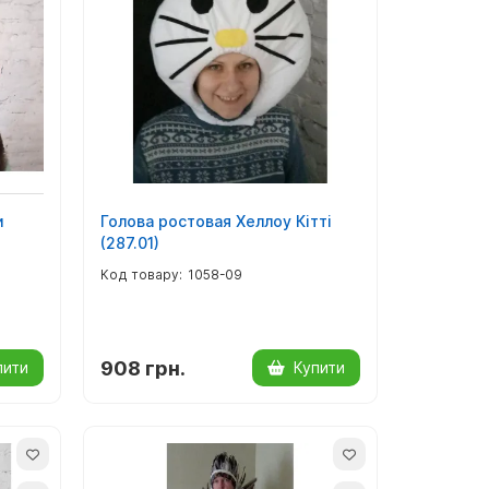
и
Голова ростовая Хеллоу Кітті
(287.01)
1058-09
908 грн.
пити
Купити