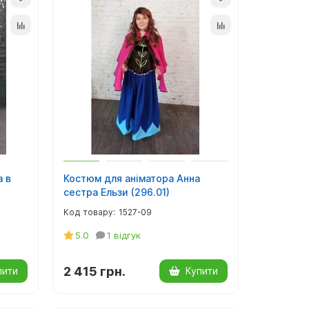
а в
Костюм для аніматора Анна
сестра Ельзи (296.01)
1527-09
5.0
1 відгук
2 415 грн.
пити
Купити