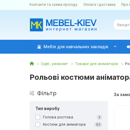
Контакти та схема проїзду
Оплата і доставка
Про 
Меблі для навчальних закладів
Одяг, реквізит
Товари для аніматорів
Ро
Рольові костюми аніматор
Фiльтр
За зам
Тип виробу
Голова ростова
3
Костюм для аніматора
62