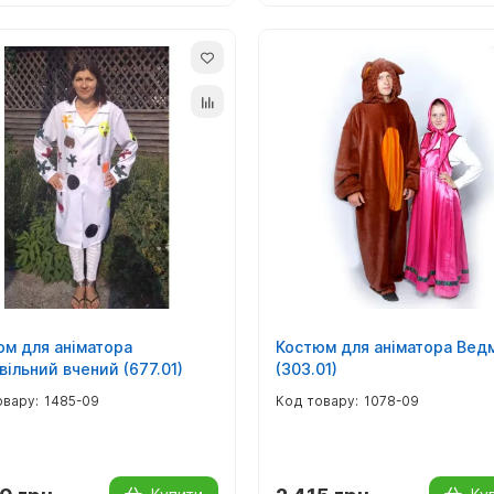
м для аніматора
Костюм для аніматора Вед
ільний вчений (677.01)
(303.01)
1485-09
1078-09