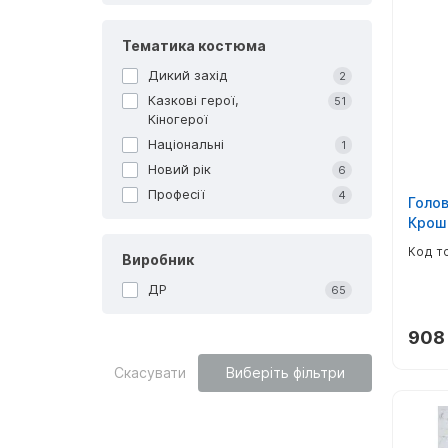
Тематика костюма
Дикий захід
2
Казкові герої,
51
Кіногерої
Національні
1
Новий рік
6
Професії
4
Голо
Крош 
Виробник
ДР
65
908 
Скасувати
Виберіть фільтри