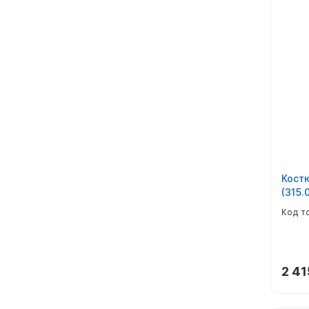
Костю
(315.0
2 41