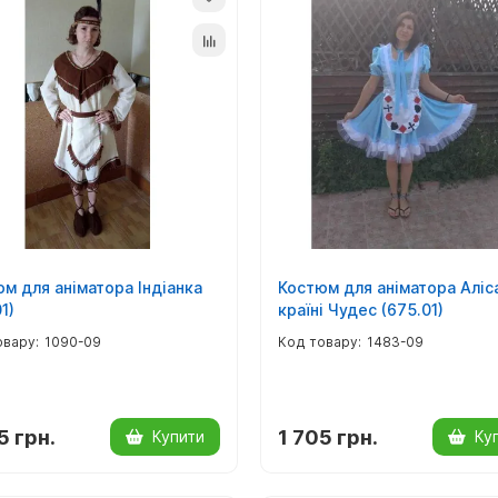
м для аніматора Індіанка
Костюм для аніматора Аліс
1)
країні Чудес (675.01)
1090-09
1483-09
5 грн.
1 705 грн.
Купити
Ку