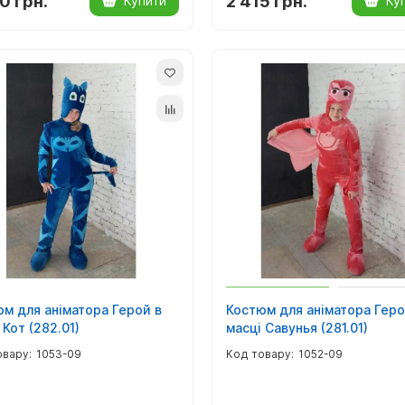
0 грн.
2 415 грн.
Купити
Ку
м для аніматора Герой в
Костюм для аніматора Геро
 Кот (282.01)
масці Савунья (281.01)
1053-09
1052-09