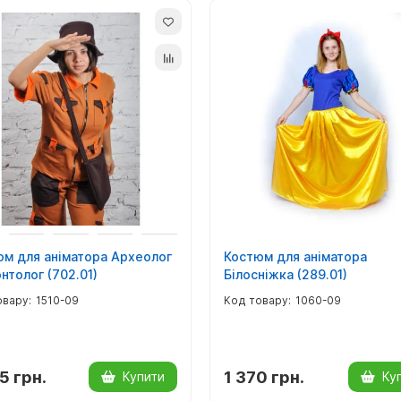
м для аніматора Археолог
Костюм для аніматора
нтолог (702.01)
Білосніжка (289.01)
1510-09
1060-09
5 грн.
1 370 грн.
Купити
Ку