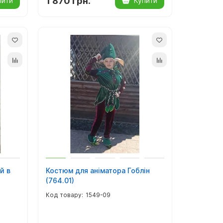
1 870 грн.
пити
Купити
й в
Костюм для аніматора Гоблін
(764.01)
1549-09