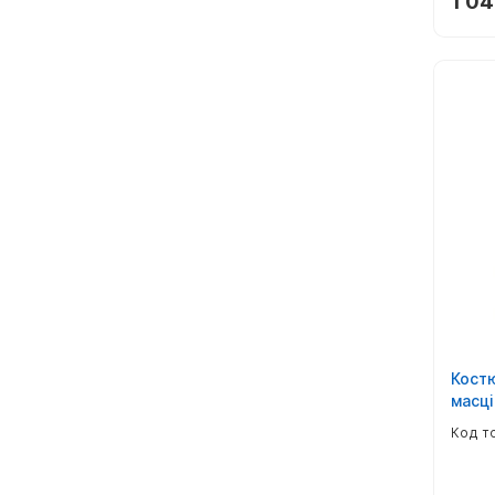
1 04
Костю
масці