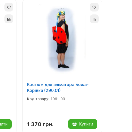
Костюм для аніматора Божа-
Корівка (290.01)
1061-09
1 370 грн.
пити
Купити