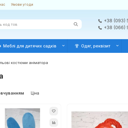
нас
Умови угоди
+38 (093) 
+38 (066)
Меблі для дитячих садків
Одяг, реквізит
льові костюми аніматора
а
овчуванням
Ціна