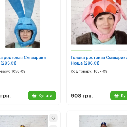
ва ростовая Смішарики
Голова ростовая Смішарик
(285.01)
Нюша (286.01)
1056-09
1057-09
грн.
908 грн.
Купити
Ку