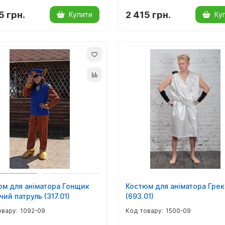
5 грн.
2 415 грн.
Купити
Ку
юм для аніматора Гонщик
Костюм для аніматора Грек
ий патруль (317.01)
(693.01)
1092-09
1500-09