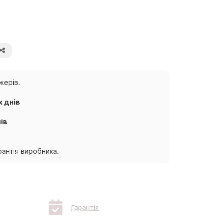
жерів.
х днів
ів
антія виробника.
Гарантія