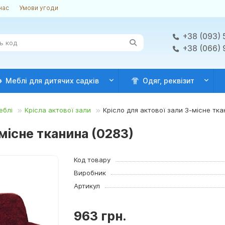
нас
Умови угоди
+38 (093) 
+38 (066)
Меблі для дитячих садків
Одяг, реквізит
еблі
Крісла актової зали
Крісло для актової зали 3-місне тка
місне тканина (0283)
Код товару
Виробник
Артикул
963 грн.