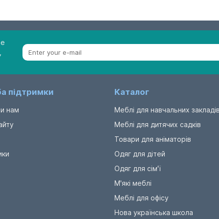
be
,
а підтримки
Каталог
и нам
Меблі для навчальних закладі
айту
Меблі для дитячих садків
Товари для аніматорів
ики
Одяг для дітей
Одяг для сім'ї
М'які меблі
Меблі для офісу
Нова українська школа