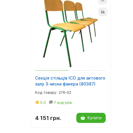
Секція стільців ІСО для актового
залу 3-місна фанера (80387)
276-02
5.0
7 відгуків
4 151 грн.
Купити