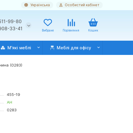
Українська
Особистий кабінет
511-99-80
 908-33-41
Вибране
Порівняння
Кошик
М'які меблі
Меблі для офісу
нина (0283)
455-19
АН
0283