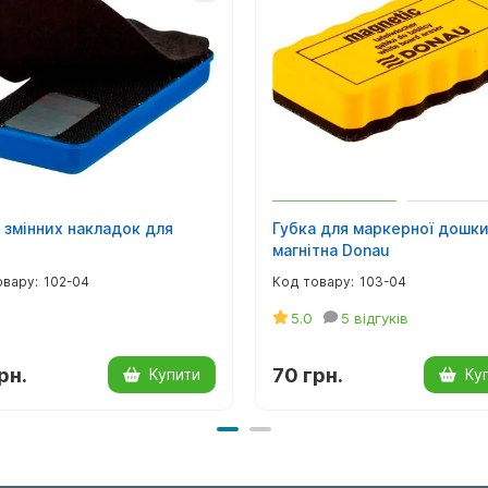
 змінних накладок для
Губка для маркерної дошк
магнітна Donau
102-04
103-04
5.0
5 відгуків
рн.
70 грн.
Купити
Ку