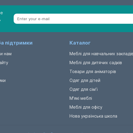
be
,
а підтримки
Каталог
и нам
Меблі для навчальних закладі
айту
Меблі для дитячих садків
Товари для аніматорів
ики
Одяг для дітей
Одяг для сім'ї
М'які меблі
Меблі для офісу
Нова українська школа