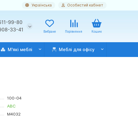
Українська
Особистий кабінет
511-99-80
 908-33-41
Вибране
Порівняння
Кошик
М'які меблі
Меблі для офісу
100-04
АВС
М4032