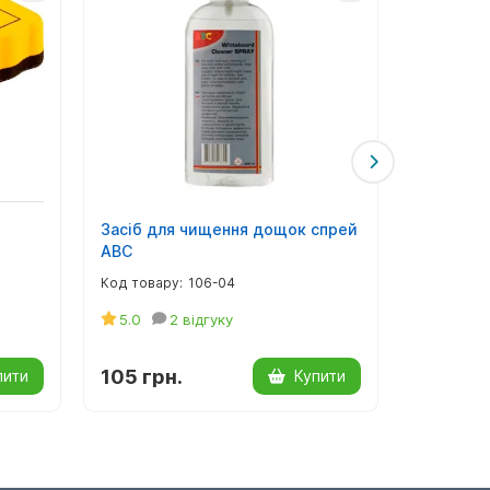
и
Засіб для чищення дощок спрей
Засіб дл
ABC
дощок B
106-04
5.0
2 відгуку
5.0
105 грн.
133 грн
пити
Купити