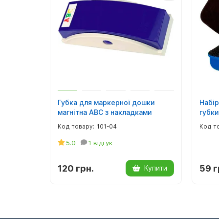
Губка для маркерної дошки
Набір
магнітна ABC з накладками
губки
101-04
5.0
1 відгук
120 грн.
59 г
Купити