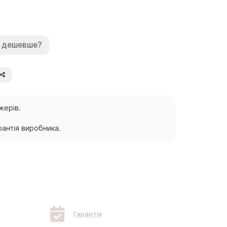
 дешевше?
жерів.
антія виробника.
Гарантія