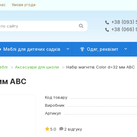
нас
Умови угоди
+38 (093) 
+38 (066)
Меблі для дитячих садків
Одяг, реквізит
еблі
Аксесуари для школи
Набір магнітів Color d=32 мм ABC
 мм ABC
Код товару
Виробник
Артикул
5.0
2 відгуку