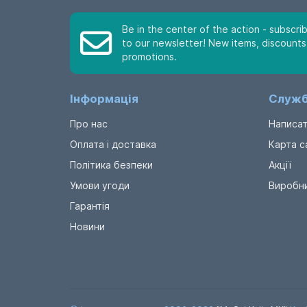
Be in the center of the action - subscri
to our newsletter! New items, discounts
promotions.
Інформація
Служб
Про нас
Написат
Оплата і доставка
Карта с
Політика безпеки
Акції
Умови угоди
Виробн
Гарантія
Новини