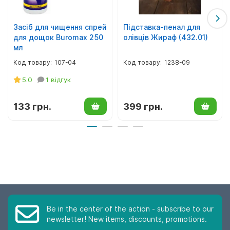
Засіб для чищення спрей
Підставка-пенал для
для дощок Buromax 250
олівців Жираф (432.01)
мл
107-04
1238-09
5.0
1 відгук
133 грн.
399 грн.
Be in the center of the action - subscribe to our
newsletter! New items, discounts, promotions.