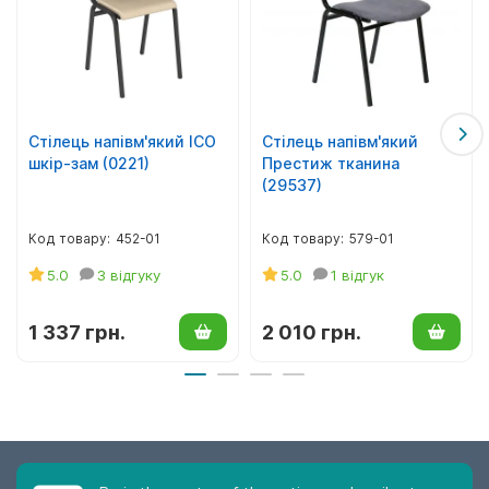
Якщо потрібна додаткова консультація, телефонуйте, ми
допоможемо, підкажемо.
Стілець напівм'який ІСО
Стілець напівм'який
шкір-зам (0221)
Престиж тканина
(29537)
452-01
579-01
5.0
3 відгуку
5.0
1 відгук
1 337 грн.
2 010 грн.