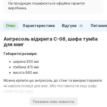
На продукцію поширюється офіційна гарантія
виробника.
Опис
Характеристики
Відгуки
Питання
1
Антресоль відкрита С-08, шафа тумба
для книг
Габаритні розміри:
ширина 850 мм
глибина 415 мм
висота 860 мм
Можна кріпити цю антресоль до стіни та використовувати
як навісна полиця для книг. Або поставити на іншу шафу
тумбу із цієї серії.
Поставляється антресоль у розібраному вигляді,
Показати опис повністю
упакована в картон. Всередині коробки супутня фурнітура,