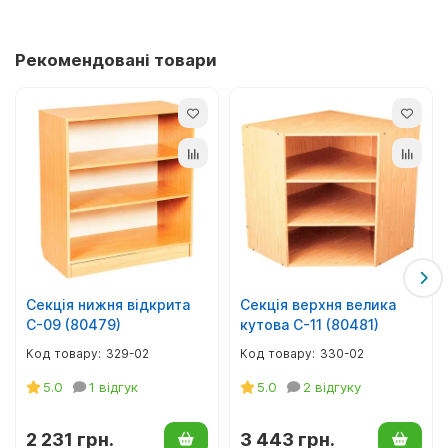
інструкція зі збирання.
Меблі виготовлені відповідно до санітарно-гігієнічних норм
Рекомендовані товари
та ДСТУ, мають відповідний сертифікат.
Секція нижня відкрита
Секція верхня велика
С-09 (80479)
кутова С-11 (80481)
329-02
330-02
5.0
1 відгук
5.0
2 відгуку
2 231 грн.
3 443 грн.