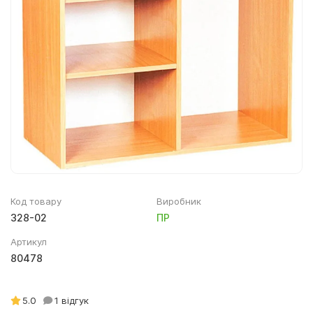
М'який інвентар, текстиль
Верхній дитячий одяг
Декор для фотозон
Дитяча постільна білизна
Аксесуари до одягу
Хрестильні набори
Одяг для патріотичних гуртків
Код товару
Виробник
328-02
ПР
Артикул
80478
5.0
1 відгук