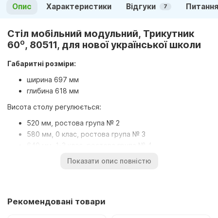
Опис
Характеристики
Відгуки
Питання
7
Стіл мобільний модульний, Трикутник
60⁰, 80511, для нової української школи
Габаритні розміри:
ширина 697 мм
глибина 618 мм
Висота столу регулюється:
520 мм, ростова група № 2
580 мм, 0 клас, ростова група № 3
640 мм, 1-3 клас, ростова група № 4
700 мм, 4-7 клас, ростова група № 5
Показати опис повністю
760 мм, 8- 11 клас, ростова група № 6
Столи модульні мобільні, складаються з металевого
каркасу та стільниці, які з'єднані між собою гвинтовою
Рекомендовані товари
стяжкою. Каркас столу виконаний із труб Ø20х20х1,2;
Ø27х1,2 мм.