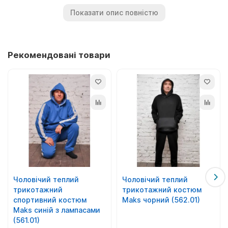
турецького.
Показати опис повністю
Можливо виготовлення у будь-якому кольорі.
Розміри: L, XL.
Тканина:
футер 3-х нитка.
Рекомендовані товари
Склад:
70% бавовна; 30% - п/е.
Чоловічий теплий
Чоловічий теплий
трикотажний
трикотажний костюм
спортивний костюм
Maks чорний (562.01)
Maks синій з лампасами
(561.01)