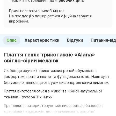
Термін виготовлення: до
4 робочих днів
Прямі поставки з виробництва.
На продукцію поширюється офіційна гарантія
виробника.
Опис
Характеристики
Відгуки
Питання-ві
Плаття тепле трикотажне «Alana»
світло-сірий меланж
Любов до зручних трикотажних речей обумовлена
комфортом, практичністю та функціональністю. Наші сукні,
безумовно, відповідають усім вищепереліченим вимогам.
Плаття виготовляються з м'якої та ніжної натуральної
тканини - футера 3-х нитки.
При пошитті використовуються високоякісні бавовняні
матеріали ( «дихаючі», що не викликають алергію)