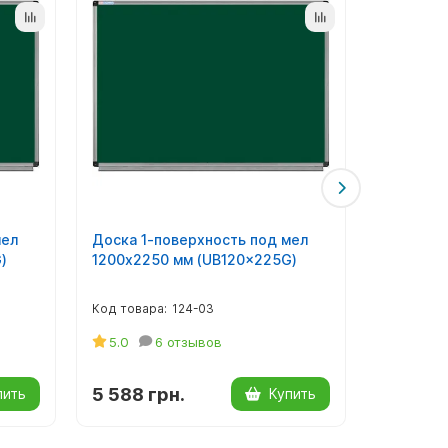
мел
Доска 1-поверхность под мел
Доска 5-
)
1200х2250 мм (UB120x225G)
1000х300
124-03
5.0
6 отзывов
5.0
5 588 грн.
7 215 г
пить
Купить