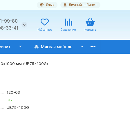
Язык
Личный кабинет
11-99-80
08-33-41
Избранное
Сравнение
Корзина
визит
Мягкая мебель
50х1000 мм (UB75x100G)
120-03
UB
UB75x100G