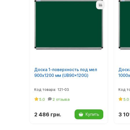
Доска 1-поверхность под мел
Доска
900х1200 мм (UB90x120G)
1000х
121-03
5.0
2 отзыва
5.0
2 486 грн.
3 10
Купить