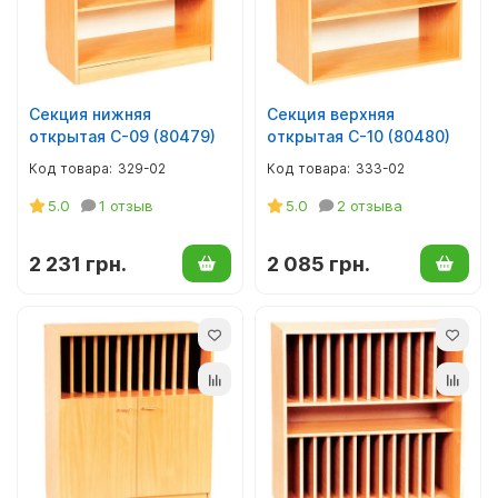
Мягкий инвентарь, текстиль
Верхняя детская одежда
Декор для фотозон
Детское постельное белье
Секция нижняя
Секция верхняя
открытая С-09 (80479)
открытая С-10 (80480)
Аксессуары к одежде
329-02
333-02
Крестильные наборы
5.0
1 отзыв
5.0
2 отзыва
Одежда для патриотических кружков
2 231 грн.
2 085 грн.