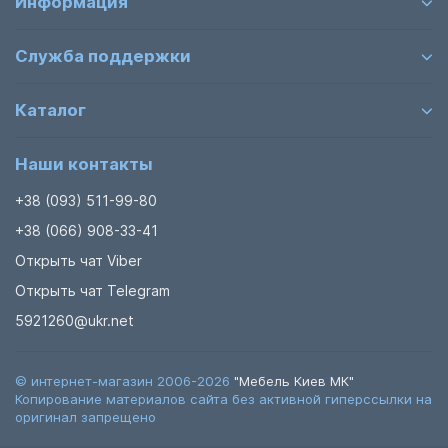
Информация
полезный объем хранения без замены основной
мебели.
Служба поддержки
Для полной комплектации кабинетов рекомендуем
обратить внимание на другие разделы:
Каталог
Эргономичные
столы письменные
.
Специализированные
компьютерные столы
.
Готовые модульные
стенки для кабинетов
.
Наши контакты
Мебель
демонстрационная
для лабораторий.
+38 (093) 511-99-80
Технические параметры и опции
+38 (066) 908-33-41
Основным материалом является ДСП толщиной 16-18
Открыть чат Viber
мм. Торцы обработаны антиударной кромкой ПВХ 0,5-
Открыть чат Telegram
2 мм. По запросу шкафы могут оснащаются дверными
замками. Базовое цветовое решение — светлый бук,
5921260@ukr.net
что идеально сочетается с большинством школьных
парт. Мы предлагаем выгодную
стоимость
и
© интернет-магазин 2006-2026
"Мебель Киев МК"
быструю отгрузку заказов с производства в Киев и по
Копирование материалов сайта без активной гиперссылки на
всей Украине.
оригинал запрещено