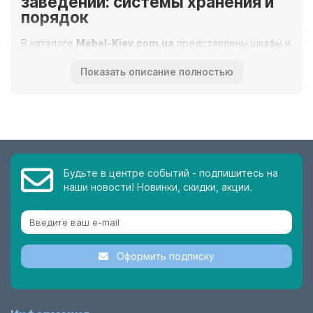
заведений: системы хранения и
порядок
В каталоге
Mebel-Kiev.com.ua
представлены шкафы и
пеналы, предназначенные для обустройства учебных
Показать описание полностью
классов, лаборантских и учительских. Конструкции
адаптированы под размеры папок «Корона»,
методической литературы и личных вещей учащихся.
Мы предлагаем гибкие решения для помещений
любой площади:
Книжные и офисные шкафы
— доступны в
Будьте в центре событий - подпишитесь на
стандартной глубине.
наши новости! Новинки, скидки, акции.
Шкафы для одежды
— комплектуются
овальной штангой или с выдвижными
турникетами в зависимости от выбранной
глубины корпуса.
Оформить подписку
Пеналы и угловые приставки
— позволяют
рационально задействовать углы и завершить
мебельную композицию.
Съемные антресоли
— помогают увеличить