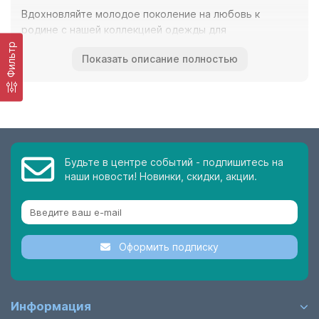
Вдохновляйте молодое поколение на любовь к
родине с нашей коллекцией одежды для
патриотических кружков!
Фильтр
Показать описание полностью
От футболок до аксессуаров, каждый элемент нашего
ассортимента создан, чтобы воспитывать чувство
гордости и принадлежности.
Подарите детям возможность выразить свою
патриотичность с помощью нашей одежды, идеально
подходящей для мероприятий, праздников и
Будьте в центре событий - подпишитесь на
ежедневного ношения.
наши новости! Новинки, скидки, акции.
Закажите сейчас и поддержите стремление к
единству и гармонии в сердцах юных граждан!
Оформить подписку
Информация