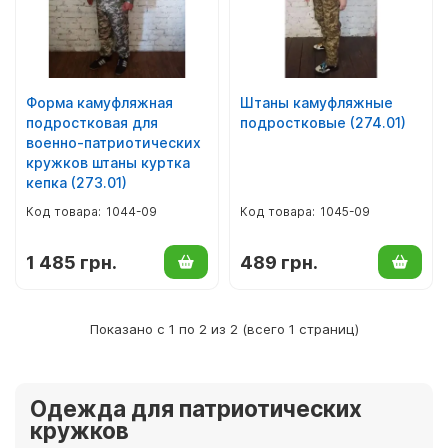
Мягкий инвентарь, текстиль
Верхняя детская одежда
Декор для фотозон
Детское постельное белье
Форма камуфляжная
Штаны камуфляжные
подростковая для
подростковые (274.01)
Аксессуары к одежде
военно-патриотических
кружков штаны куртка
Крестильные наборы
кепка (273.01)
1044-09
1045-09
Одежда для патриотических кружков
1 485 грн.
489 грн.
Показано с 1 по 2 из 2 (всего 1 страниц)
Одежда для патриотических
кружков