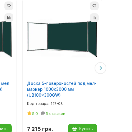
 мел
Доска 5-поверхностей под мел-
Доска 5-
G)
маркер 1000х3000 мм
маркер 
(UB100x300GW)
(UB100x
127-03
5.0
5 отзывов
5.0
7 215 грн.
9 701 г
пить
Купить