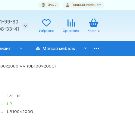
Язык
Личный кабинет
11-99-80
08-33-41
Избранное
Сравнение
Корзина
визит
Мягкая мебель
1000х2000 мм (UB100x200G)
123-03
UB
UB100x200G