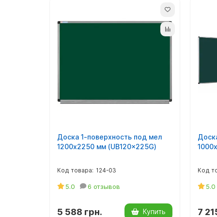
Доска 1-поверхность под мел
Доск
1200х2250 мм (UB120x225G)
1000
124-03
5.0
6 отзывов
5.0
5 588 грн.
7 21
Купить