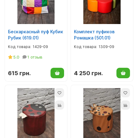
Мягкий инвентарь, текстиль
Верхняя детская одежда
Декор для фотозон
Детское постельное белье
Бескаркасный пуф Кубик
Комплект пуфиков
Рубик (619.01)
Ромашка (501.01)
Аксессуары к одежде
1429-09
1309-09
Крестильные наборы
5.0
1 отзыв
Одежда для патриотических кружков
615 грн.
4 250 грн.