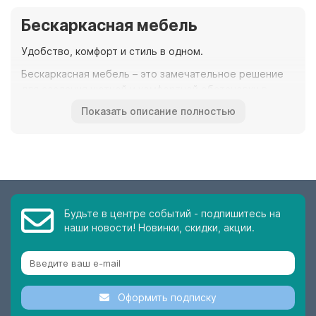
Бескаркасная мебель
Удобство, комфорт и стиль в одном.
Бескаркасная мебель – это замечательное решение
для создания уютной и комфортной обстановки в
интерьере. Она имеет ряд преимуществ перед
Показать описание полностью
классическими моделями с каркасом, что делает ее
популярной среди современных покупателей. В
данной статье мы рассмотрим основные достоинства
и особенности бескаркасной мебели, а также
представим вам широкий ассортимент таких изделий,
предлагаемых нашим интернет-сайтом Мебель-Киев.
Будьте в центре событий - подпишитесь на
Одним из главных преимуществ бескаркасной мебели
наши новости! Новинки, скидки, акции.
является ее удобство. Благодаря отсутствию
твердого каркаса, такие модели обладают плавной
поверхностью и идеально приспосабливаются к
формам тела пользователя. Это позволяет достичь
Оформить подписку
максимального комфорта и отдыха, особенно в случае
кресел и диванов. Бескаркасная мебель также