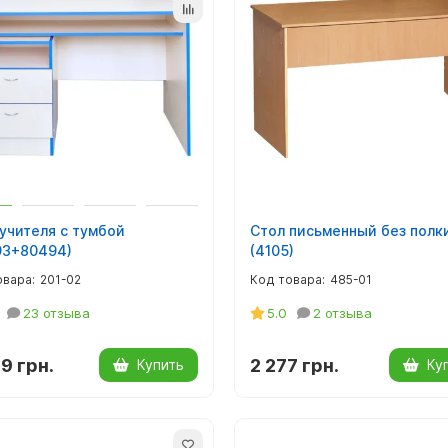
учителя с тумбой
Стол письменный без полк
93+80494)
(4105)
201-02
485-01
23 отзыва
5.0
2 отзыва
9 грн.
2 277 грн.
Купить
Ку