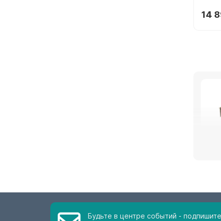
14 8
Стол 
Столы
то нр
стекл
колич
Но в 
Будьте в центре событий - подпишит