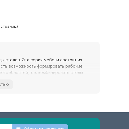
1 страниц)
ы столов. Эта серия мебели состоит из
есть возможность формировать рабочие
потребностей, т.е. комбинировать столы
очками, угловыми элементами.
стью
очет сделать кабинет в стиле модерн, а кому
может быть самый разнообразный: ДСП,
, и так далее. Здесь уже все зависит от
ера который придумает стиль.
ан именно из ДСП. Это популярный материал в
Оформить подписку