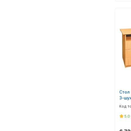
Стол
3-шу
5.0