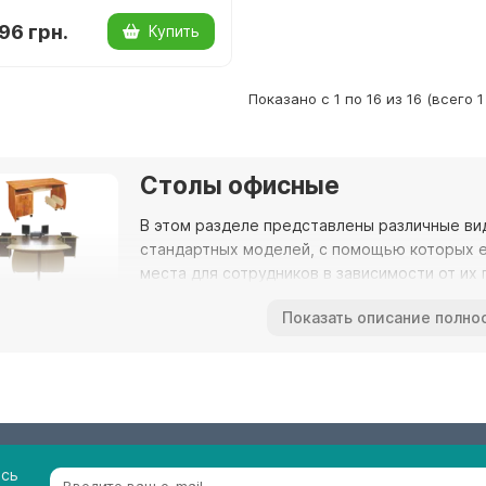
96 грн.
Купить
Показано с 1 по 16 из 16 (всего 
Столы офисные
В этом разделе представлены различные вид
стандартных моделей, с помощью которых 
места для сотрудников в зависимости от их 
письменные с компьютерными столами, тумб
Показать описание полно
один из главных атрибутов офиса.
 бывают разных ценовых категорий, и разных стилей. Кто то х
авится классика. Материал из которого изготавливают столы 
о, натуральное дерево, пластик, фанера, стеклопластик, металл
ества денег которые хочет потратить покупатель и от дизайн
основном самый стандартный, не дорогой вариант столов сдел
есь