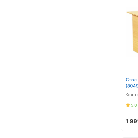
Стол
(8049
5.0
1 99