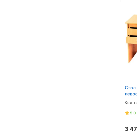
Стол
левос
5.0
3 47