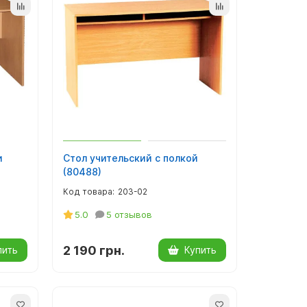
и
Стол учительский с полкой
(80488)
203-02
5.0
5 отзывов
2 190 грн.
пить
Купить