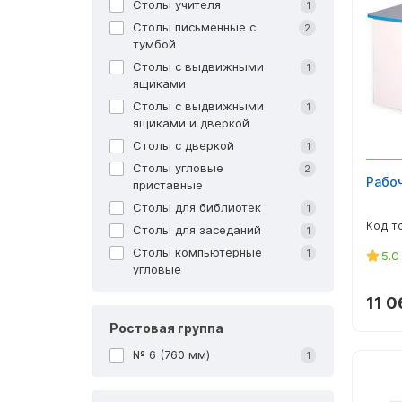
Столы учителя
1
Столы письменные с
2
тумбой
Столы с выдвижными
1
ящиками
Столы с выдвижными
1
ящиками и дверкой
Столы с дверкой
1
Столы угловые
2
Рабоч
приставные
Столы для библиотек
1
Столы для заседаний
1
Столы компьютерные
1
5.0
угловые
11 0
Ростовая группа
№ 6 (760 мм)
1