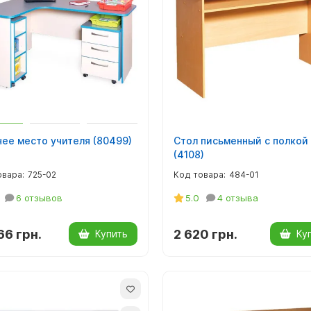
ее место учителя (80499)
Стол письменный с полкой
(4108)
725-02
484-01
6 отзывов
5.0
4 отзыва
66 грн.
2 620 грн.
Купить
Ку