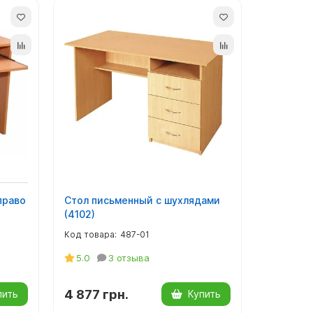
право
Стол письменный с шухлядами
(4102)
487-01
5.0
3 отзыва
4 877 грн.
пить
Купить