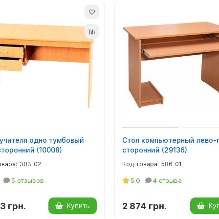
 учителя одно тумбовый
Стол компьютерный лево-
торонний (10008)
сторонний (29136)
303-02
586-01
5 отзывов
5.0
4 отзыва
3 грн.
2 874 грн.
Купить
Ку