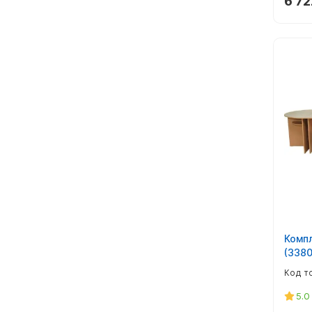
6 72
Компл
(3380
5.0