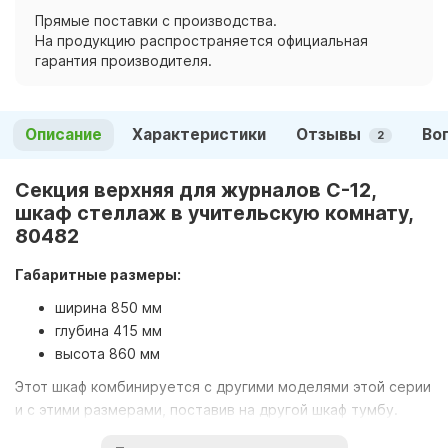
Прямые поставки с производства.
На продукцию распространяется официальная
гарантия производителя.
Описание
Характеристики
Отзывы
Во
2
Секция верхняя для журналов С-12,
шкаф стеллаж в учительскую комнату,
80482
Габаритные размеры:
ширина 850 мм
глубина 415 мм
высота 860 мм
Этот шкаф комбинируется с другими моделями этой серии
и с этими размерами, поставив на другой шкаф тумбу.
Поставляется шкаф в разобранном виде, упакованный в