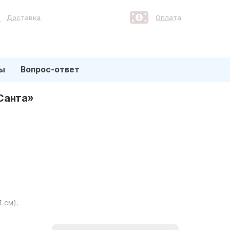
Доставка
Оплата
ы
Вопрос-ответ
Санта»
4 см).
ого мероприятия, таких как День рождения, Новый год, Хэлл