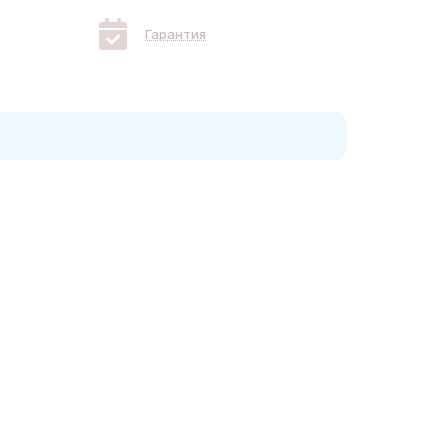
Гарантия
оуин или любой другой праздник являются