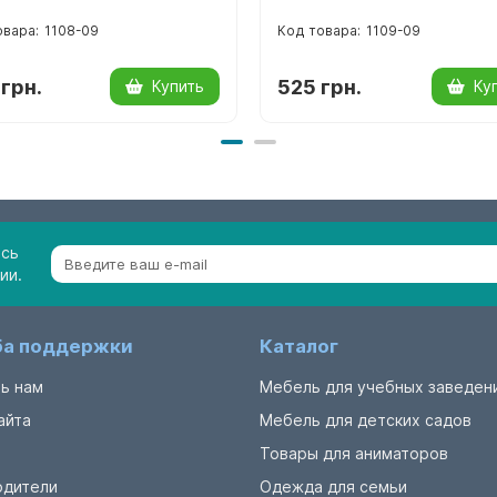
1108-09
1109-09
грн.
525 грн.
Купить
Ку
есь
ии.
а поддержки
Каталог
ь нам
Мебель для учебных заведен
айта
Мебель для детских садов
Товары для аниматоров
одители
Одежда для семьи