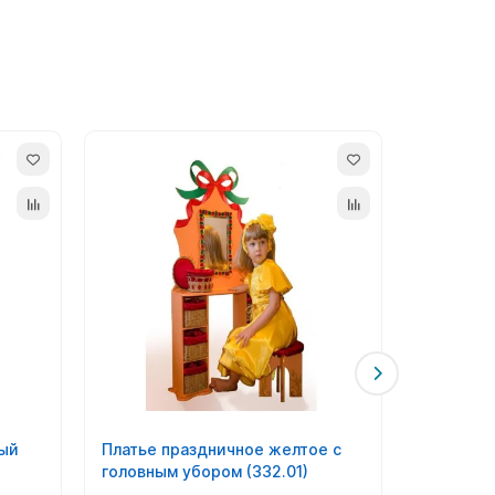
лают торжество незабываемым.
ми нарядами.
 ним (сумочки, украшения, боа, перчатки,
й и предпочтений.
ный
Платье праздничное желтое с
Костюм 
головным убором (332.01)
Пес-Барб