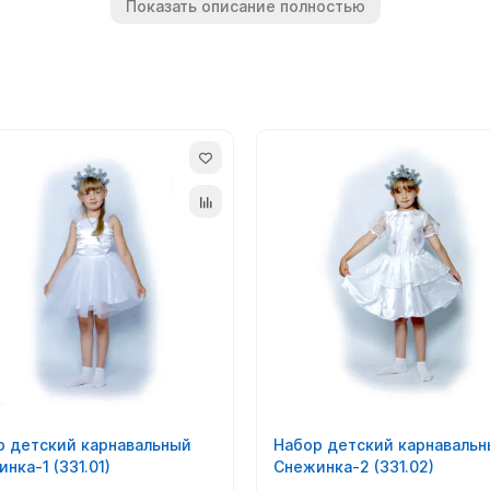
и легко создать по-настоящему праздничную атмосферу и де
Показать описание полностью
ь украсить празднование любого события яркими и необычны
альные костюмы для детей, но и широкий выбор аксессуаров к
изготовить любой наряд под заказ, исходя их Ваших требовани
р детский карнавальный
Набор детский карнаваль
нка-1 (331.01)
Снежинка-2 (331.02)