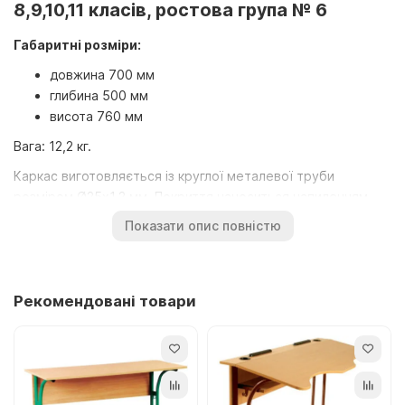
8,9,10,11 класів, ростова група № 6
Габаритні розміри:
довжина 700 мм
глибина 500 мм
висота 760 мм
Вага: 12,2 кг.
Каркас виготовляється із круглої металевої труби
розміром Ø25х1,2 мм. Покриття наноситься напиленням
полімерних порошкових матеріалів. Стільниця із
Показати опис повністю
закругленими кутами, виготовляється з ламінованої ДСП
товщиною 18 мм. Краї стільниці обклеюються кромковою
стрічкою ПВХ товщиною 1,0 мм. Екран та полиця
Рекомендовані товари
виготовляються з ламінованої ДСП товщиною 16 мм і
обклеюються кромковою стрічкою ПВХ товщиною 0,5 мм.
На торцях каркаса кріпляться пластикові наконечники, що
запобігають травмуванню учнів та пошкодженню підлоги.
Ростова група № 6. Учнівська парта розрахована на