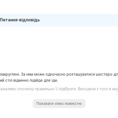
Питання-відповідь
ти закруглені. За ним може одночасно розташуватися шестеро ді
й стіл відмінно підійде для їди.
 важливо спочатку правильно її підібрати. Виходячи з того в як
м кілька варіантів висоти столу відповідно до ростових груп 1 -
Показати опис повністю
талеві ніжки.
відає санітарно-гігієнічним нормам, виготовлена згідно з ДСТУ.