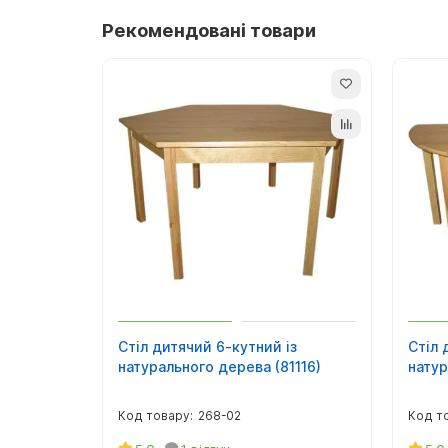
вигляді, запакований у картонну коробку. Схема
Рекомендовані товари
Купити стіл дитячий шестикутний можна і оптом т
дошкільних закладів.
Доставляємо столи дитячі, регульовані для садк
Стіл дитячий 6-кутний із
Стіл 
натурального дерева (81116)
натур
268-02