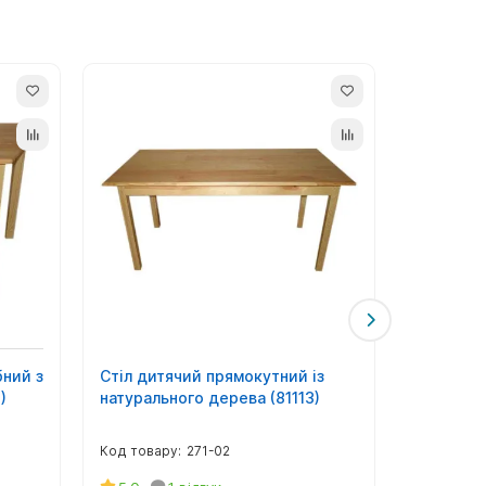
акладів, для дитячих садків, садів, для
бний з
Стіл дитячий прямокутний із
Стіл дит
)
натурального дерева (81113)
натураль
271-02