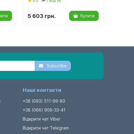
5.0
1 відгук
5.0
5 603 грн.
5 325 г
пити
Купити
Subscribe
Наші контакти
в
+38 (093) 511-99-80
+38 (066) 908-33-41
Відкрити чат Viber
Відкрити чат Telegram