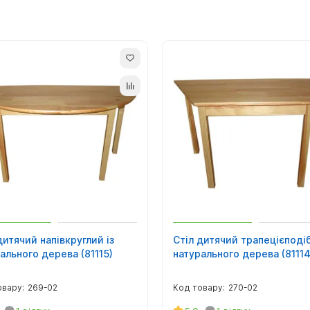
 складання та фурнітура знаходяться всередині упаковки.
а в роздріб. Призначений для дошкільних, дитячих, навчальних з
а по всій Україні транспортними службами.
дитячий напівкруглий із
Стіл дитячий трапецієподі
ального дерева (81115)
натурального дерева (81114
269-02
270-02