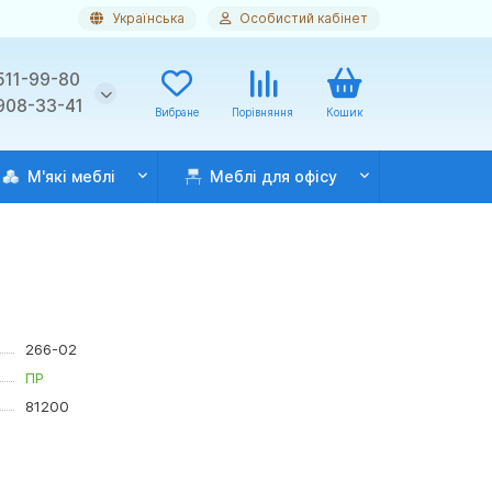
Українська
Особистий кабінет
511-99-80
 908-33-41
Вибране
Порівняння
Кошик
М'які меблі
Меблі для офісу
266-02
ПР
81200