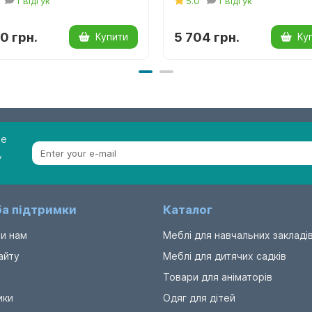
1 відгук
5.0
1 відгук
0 грн.
5 704 грн.
Купити
Ку
be
,
а підтримки
Каталог
и нам
Меблі для навчальних закладі
айту
Меблі для дитячих садків
Товари для аніматорів
ики
Одяг для дітей