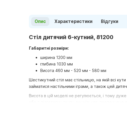
Опис
Характеристики
Відгуки
Стіл дитячий 6-кутний, 81200
Габаритні розміри:
ширина 1200 мм
глибина 1030 мм
Висота 460 мм - 520 мм - 580 мм
Шестикутний стіл має стільницю, на якій всі ку
займатися настільними іграми, а також цей дитячи
Висота в цій моделі не регулюється, і тому дуже
або в підготовчу групу дошкільнят, пропонуємо ва
Матеріал:
ДСП, поверхня-синтетичний шпон , ме
Вся продукція має відповідні сертифікати, відпо