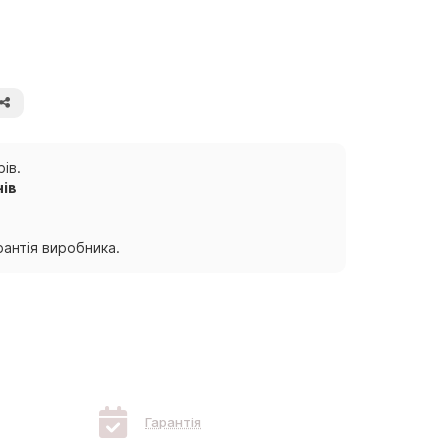
ів.
нів
антія виробника.
Гарантія