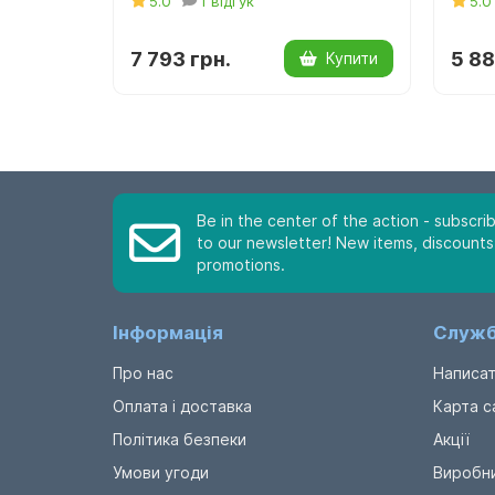
5.0
1 відгук
5.0
7 793 грн.
5 88
Купити
Be in the center of the action - subscri
to our newsletter! New items, discounts
promotions.
Інформація
Служб
Про нас
Написат
Оплата і доставка
Карта с
Політика безпеки
Акції
Умови угоди
Виробн