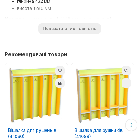
глибина 432 мм
висота 1280 мм
Матеріал:
ламіноване ДСП 16 мм, класу емісії Е1,
обклеєної по торцях протиударною кромкою ПВХ
Показати опис повністю
товщиною 0,45 мм.
Вся продукція має відповідні сертифікати, відповідає
санітарно-гігієнічним нормам, виготовлена згідно з ДСТУ.
Рекомендовані товари
Дитячі меблі поставляються в Київ у розібраному вигляді,
упаковані в картонні коробки. Схема складання та
фурнітура знаходяться всередині упаковки.
Купити меблі можна і оптом та в роздріб. Призначений для
комплектації дошкільних дитячих навчальних закладів, для
дому.
Вішалка для рушників
Вішалка для рушників
(41090)
(41088)