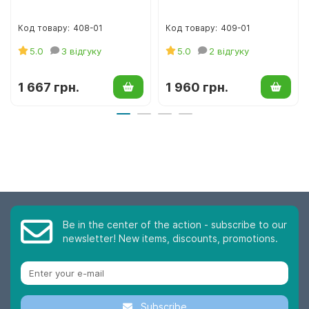
408-01
409-01
5.0
3 відгуку
5.0
2 відгуку
1 667 грн.
1 960 грн.
Be in the center of the action - subscribe to our
newsletter! New items, discounts, promotions.
Subscribe