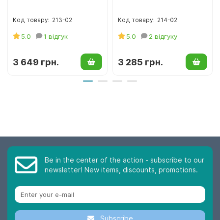
213-02
214-02
5.0
1 відгук
5.0
2 відгуку
3 649 грн.
3 285 грн.
Be in the center of the action - subscribe to our
newsletter! New items, discounts, promotions.
Subscribe