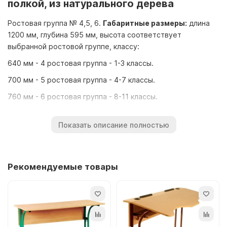
полкой, из натурального дерева
Ростовая группа № 4,5, 6.
Габаритные размеры:
длина
1200 мм, глубина 595 мм, высота соответствует
выбранной ростовой группе, классу:
640 мм - 4 ростовая группа - 1-3 классы.
700 мм - 5 ростовая группа - 4-7 классы.
760 мм - 6 ростовая группа - 8-11 классы.
Металлический каркас - круглая стальная труба толщиной
Показать описание полностью
1,5 мм и 2,5 мм, покрывается краской.
Столешница, полка и передний экран изготовлены из
натурального дерева, на столешнице все углы закруглены.
Столешница состоит из двух частей - горизонтальной и
Рекомендуемые товары
наклонной с углом наклона 8 градусов, что придает столу
антисколиозный эффект.
Кроме этого по краю столешница имеет специальные
углубления для более глубокой посадки учеников с