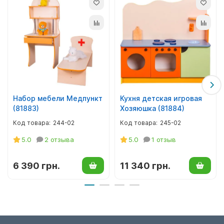
оклеенное по торцам противоударной кромкой ПВХ. Углы
закруглены.
Изготовлена согласно ГОСТу, отвечает санитарно-
гигиеническим нормам, имеет соответствующие
сертификаты.
Поставляется в разобранном виде, в картонной упаковке.
Фурнитура и схема сборки прилагаются.
Набор мебели Медпункт
Кухня детская игровая
Купить детскую игровую парикмахерскую можно оптом и
(81883)
Хозяюшка (81884)
в розницу.
244-02
245-02
5.0
2 отзыва
5.0
1 отзыв
6 390 грн.
11 340 грн.