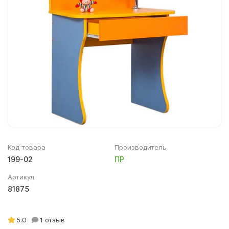
Мягкий инвентарь, текстиль
Верхняя детская одежда
Декор для фотозон
Детское постельное белье
Аксессуары к одежде
Крестильные наборы
Одежда для патриотических кружков
Код товара
Производитель
199-02
ПР
Артикул
81875
5.0
1 отзыв