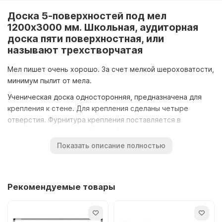
Доска 5-поверхностей под мел
1200х3000 мм. Школьная, аудиторная
доска пяти поверхностная, или
называют трехстворчатая
Мел пишет очень хорошо. За счет мелкой шероховатости,
минимум пылит от мела.
Ученическая доска односторонняя, предназначена для
крепления к стене. Для крепления сделаны четыре
отверстия. Фурнитура крепления поставляется в
комплекте с аудиторной доской.
Показать описание полностью
Сборка производится в Украине.
Купить можно со склада в городе Киев, или можем
отправить транспортными службами в любой город
Рекомендуемые товары
Украины.