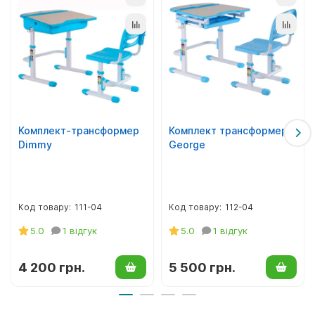
Цей учнівський комплект чудово підійде як для молодших
класів, так і для старших. Але для восьмикласників і
старших, можна брати комплект без полиці.
Купити можете як один шкільний комплект, так і на весь
клас. Для будинку теж дуже непоганий варіант. І коштує не
дорого і розуміється легко на час літніх канікул, і виглядає
естетично красиво.
Комплект-трансформер
Комплект трансформер
Dimmy
George
111-04
112-04
5.0
1 відгук
5.0
1 відгук
4 200 грн.
5 500 грн.