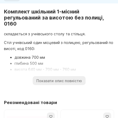
Комплект шкільний 1-місний
регульований за висотою без полиці,
0160
складається з учнівського столу та стільця.
Стіл учнівський один місцевий з полицею, регульований по
висоті, код 0160:
довжина 700 мм
глибина 500 мм
висота 640 мм - 700 мм - 760 мм
Стул шкільний регульований по висоті,
Показати опис повністю
ширина 380 мм
глибина 350 мм
висота від підлоги до сидіння регулюється 380 мм -
Рекомендовані товари
420 мм - 480 мм
Розрахований з першого до одинадцятого клас навчання.