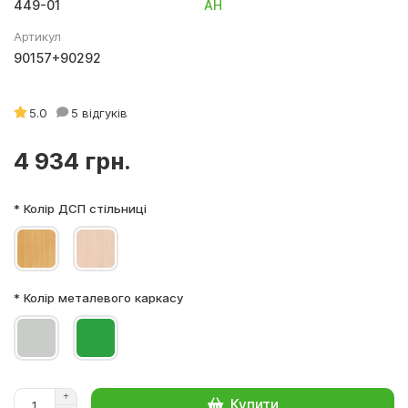
449-01
АН
Артикул
90157+90292
5.0
5 відгуків
4 934 грн.
* Колір ДСП стільниці
* Колір металевого каркасу
Купити