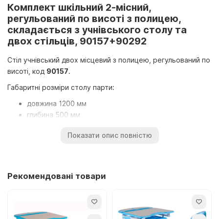
Комплект шкільний 2-місний,
регульований по висоті з полицею,
складається з учнівського столу та
двох стільців, 90157+90292
Стіл учнівський двох місцевий з полицею, регульований по
висоті, код
90157
.
Габаритні розміри столу парти:
довжина 1200 мм
глибина 500 мм
Висота від підлоги до стільниці регулюється в трьох
Показати опис повністю
положеннях:
640 мм
700 мм
Рекомендовані товари
760 мм
Стільці регульовані за висотою, код
90292
.
Габаритні розміри стільця: