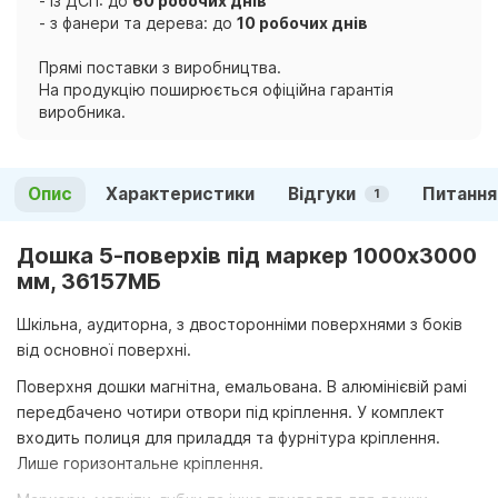
- із ДСП: до
60 робочих днів
- з фанери та дерева: до
10 робочих днів
Прямі поставки з виробництва.
На продукцію поширюється офіційна гарантія
виробника.
Опис
Характеристики
Відгуки
Питання
1
Дошка 5-поверхів під маркер 1000х3000
мм, 36157МБ
Шкільна, аудиторна, з двосторонніми поверхнями з боків
від основної поверхні.
Поверхня дошки магнітна, емальована. В алюмінієвій рамі
передбачено чотири отвори під кріплення. У комплект
входить полиця для приладдя та фурнітура кріплення.
Лише горизонтальне кріплення.