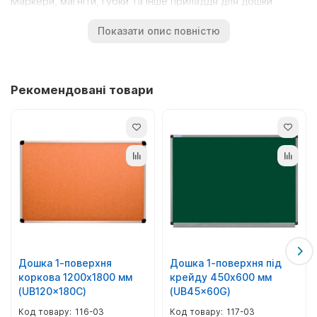
Маркери, магніти, губки та інше приладдя для дошки
продаються окремо.
Показати опис повністю
Складання проводиться в Україні.
Купити недорого можна оптом та в роздріб, зі складу у
місті Київ, а також замовити доставку по Києву та
Рекомендовані товари
відправку транспортними службами до будь-якого міста
України.
Дошка 1-поверхня
Дошка 1-поверхня під
коркова 1200х1800 мм
крейду 450х600 мм
(UB120x180C)
(UB45x60G)
116-03
117-03