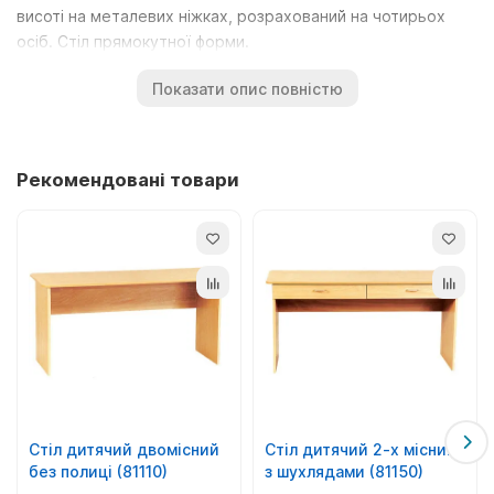
висоті на металевих ніжках, розрахований на чотирьох
осіб. Стіл прямокутної форми.
Серія модульних столів. Використовується труба ø27х1,2
Показати опис повністю
та ø22х1,2 мм, покрита порошковою фарбою.
Стільниця зроблена з ДСП 16 мм, стандартна кольорова
гама світлий бук. Ніжки металеві з квадратної труби.
Рекомендовані товари
Постачаємо столи, лавки будь-яке місто України
транспортними службами.
Ви можете купити високоякісний стіл. Наш стіл виконаний
із міцних матеріалів, що забезпечує довгу та надійну
експлуатацію. Крім того, наш стіл має стильний дизайн,
який дозволить зробити вашу їдальню ще більш затишною
та комфортною. Замовити їдальню можна на нашому сайті
за вигідною ціною. Будемо раді співпраці.
Стіл дитячий двомісний
Стіл дитячий 2-х місний
без полиці (81110)
з шухлядами (81150)