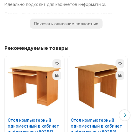
Идеально подходит для кабинетов информатики.
Столешница, передний экран, полки и корпус стола
изготовлены из ламинированного ДСП толщиной 16 мм,
Показать описание полностью
торцы оклеены противоударной кромкой ПВХ 0,5-2,0 мм.
Выдвижная полка под клавиатуру смонтирована на
роликовых направляющих.
Рекомендуемые товары
Стол компьютерный изготовлен согласно санитарно-
гигиеническим нормам и ГОСТу, имеет соответствующий
сертификат.
Поставляется в разобранном виде, в картонной упаковке.
Инструкция и вся необходимая фурнитура для сборки
прилагаются.
Купить стол компьютерный можно отдельно или в
комплекте со стулом. Киев, Украина.
Стол компьютерный
Стол компьютерный
одноместный в кабинет
одноместный в кабинет
информатики (80355)
информатики (80358)