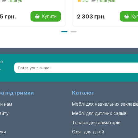
1 відгук
5.0
7 відгуків
5 грн.
2 303 грн.
Купити
Ку
be
,
а підтримки
Каталог
и нам
Меблі для навчальних закладі
айту
Меблі для дитячих садків
Товари для аніматорів
ики
Одяг для дітей