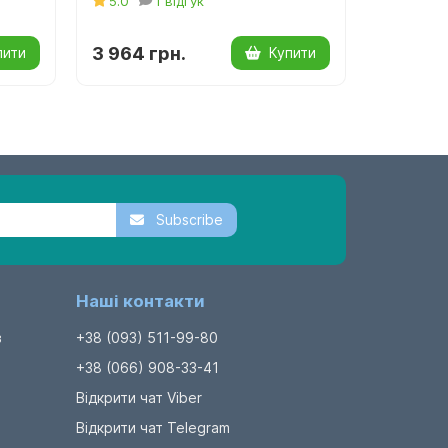
5.0
1 відгук
5.0
3 964 грн.
2 333 г
пити
Купити
Subscribe
Наші контакти
в
+38 (093) 511-99-80
+38 (066) 908-33-41
Відкрити чат Viber
Відкрити чат Telegram