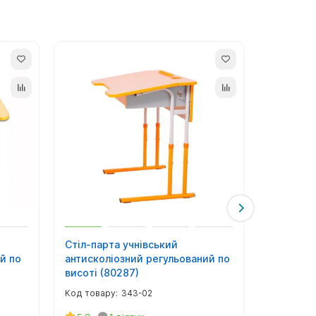
Стіл-парта учнівський
Стіл моб
й по
антисколіозний регульований по
Трикутни
висоті (80287)
висоті (8
343-02