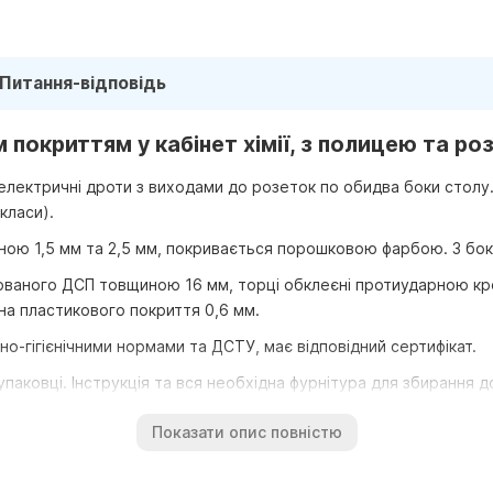
Питання-відповідь
 покриттям у кабінет хімії, з полицею та р
 електричні дроти з виходами до розеток по обидва боки столу
класи).
ою 1,5 мм та 2,5 мм, покривається порошковою фарбою. З боків
нованого ДСП товщиною 16 мм, торці обклеєні протиударною кр
ина пластикового покриття 0,6 мм.
но-гігієнічними нормами та ДСТУ, має відповідний сертифікат.
упаковці. Інструкція та вся необхідна фурнітура для збирання 
плекті зі стільцями. Київ, Україна.
Показати опис повністю