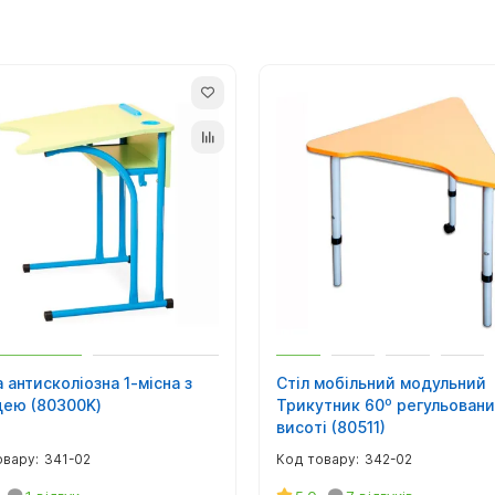
 антисколіозна 1-місна з
Стіл мобільний модульний
цею (80300K)
Трикутник 60⁰ регульовани
висоті (80511)
341-02
342-02