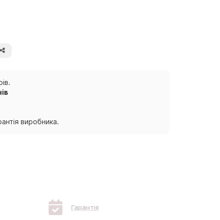
ів.
нів
антія виробника.
Гарантія