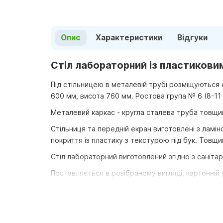
Опис
Характеристики
Відгуки
Стіл лабораторний із пластиковим
Під стільницею в металевій трубі розміщуються
600 мм, висота 760 мм. Ростова група № 6 (8-11 
Металевий каркас - кругла сталева труба товщин
Стільниця та передній екран виготовлені з ламі
покриття із пластику з текстурою під бук. Товщ
Стіл лабораторний виготовлений згідно з санітар
Поставляється в розібраному вигляді, картонній 
Купити лабораторний стіл можна окремо або в ком
Код товару:
80330
.