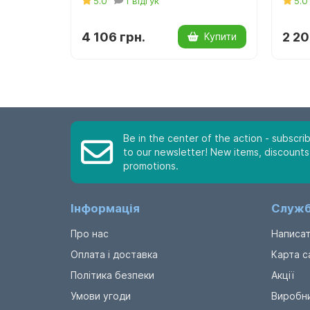
5.0
1 відгук
5.0
4 106 грн.
2 20
Купити
Be in the center of the action - subscri
to our newsletter! New items, discounts
promotions.
Інформація
Служб
Про нас
Написат
Оплата і доставка
Карта с
Політика безпеки
Акції
Умови угоди
Виробн