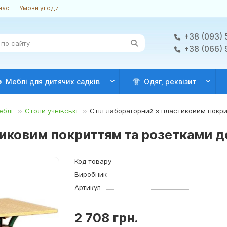
нас
Умови угоди
+38 (093) 
+38 (066)
Меблі для дитячих садків
Одяг, реквізит
еблі
Столи учнівські
Стіл лабораторний з пластиковим покрит
иковим покриттям та розетками до 
Код товару
Виробник
Артикул
2 708 грн.