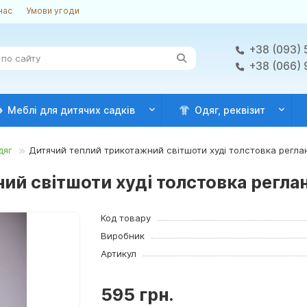
нас
Умови угоди
+38 (093) 
+38 (066)
Меблі для дитячих садків
Одяг, реквізит
дяг
Дитячий теплий трикотажний світшоти худі толстовка реглан 
й світшоти худі толстовка реглан 
Код товару
Виробник
Артикул
595 грн.