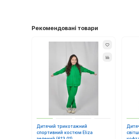
Склад:
70% бавовна; 30% п/е.
Рекомендовані товари
Дитячий трикотажний
Дитя
спортивний костюм Eliza
світш
зелений (613.01)
кофта