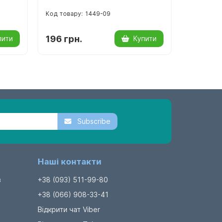
1449-09
196 грн.
299 гр
пити
Купити
Subscribe
Наші контакти
в
+38 (093) 511-99-80
+38 (066) 908-33-41
Відкрити чат Viber