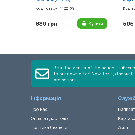
1422-09
689 грн.
595 
Купити
Be in the center of the action - subscri
to our newsletter! New items, discounts
promotions.
Інформація
Служб
Про нас
Написат
Оплата і доставка
Карта с
Політика безпеки
Акції