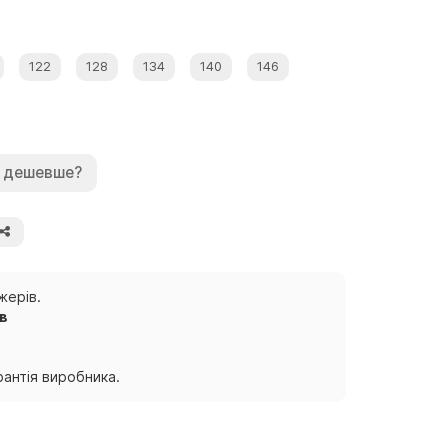
122
128
134
140
146
 дешевше?
жерів.
ів
антія виробника.