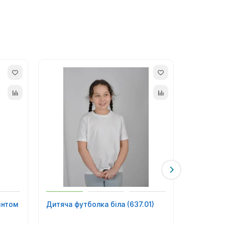
интом
Дитяча футболка біла (637.01)
Дитячий 
моєму се
(638.01)