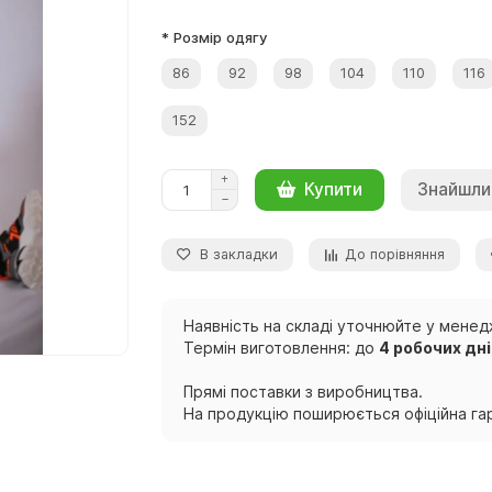
* Розмір одягу
86
92
98
104
110
116
152
Знайшли
Купити
В закладки
До порівняння
Наявність на складі уточнюйте у менед
Термін виготовлення: до
4 робочих дн
Прямі поставки з виробництва.
На продукцію поширюється офіційна гар