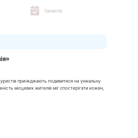
Гарантія
ія»
о туристів приїжджають подивитися на унікальну
еність місцевих жителів міг спостерігати кожен,