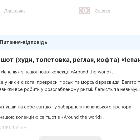
Доставка
Оплата
Питання-відповідь
от (худи, толстовка, реглан, кофта) «Іспан
Іспанія» з нашої нової колекції «Around the world».
же у них є сієста, прекрасні гірські та морські краєвиди. Багат
і звикли все робити у розслабленому ритмі. Легкість та невимуш
гнувши на себе світшот у забарвленні іспанського прапора.
 нашою колекцією світшотів «Around the world».
; 146; 152 см.