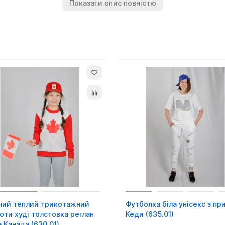
Показати опис повністю
чий теплий трикотажний
Футболка біла унісекс з пр
оти худі толстовка реглан
Кеди (635.01)
 Канада (630.01)