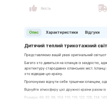
Якість
Опис
Характеристики
Відгуки
Дитячий теплий трикотажний світш
Представляємо вашій увазі оригінальний світшот «
Багато хто дивиться на іспанців із заздрістю, ад
архітектуру стародавніх іспанських міст. Іспанц
хто відвідав цю країну.
Пропонуємо відчути себе трішечки іспанцем, одя
Відчуйте атмосферу цієї дружної країни разом із
Розміри: 86; 92; 98; 104; 110; 116; 122; 128; 134; 140
Тканина:
футер 3-х нитка.