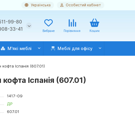
Українська
Особистий кабінет
511-99-80
 908-33-41
Вибране
Порівняння
Кошик
М'які меблі
Меблі для офісу
кофта Іспанія (607.01)
кофта Іспанія (607.01)
1417-09
ДР
607.01