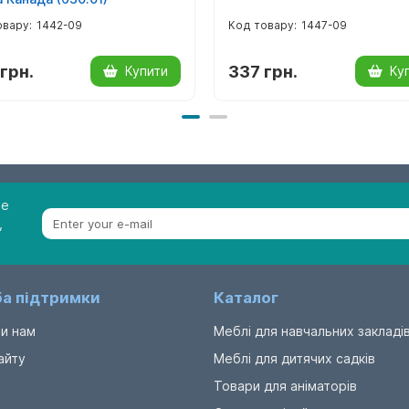
1442-09
1447-09
грн.
337 грн.
Купити
Ку
be
,
а підтримки
Каталог
и нам
Меблі для навчальних закладі
айту
Меблі для дитячих садків
Товари для аніматорів