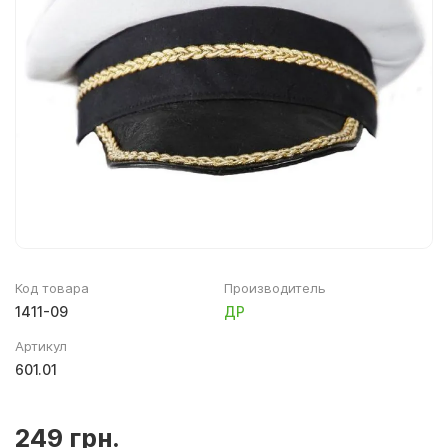
Мягкий инвентарь, текстиль
Верхняя детская одежда
Декор для фотозон
Детское постельное белье
Аксессуары к одежде
Крестильные наборы
Одежда для патриотических кружков
Код товара
Производитель
1411-09
ДР
Артикул
601.01
249 грн.