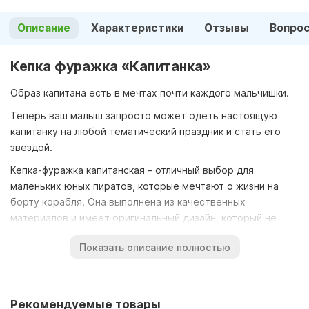
Описание
Характеристики
Отзывы
Вопро
Кепка фуражка «Капитанка»
Образ капитана есть в мечтах почти каждого мальчишки.
Теперь ваш малыш запросто может одеть настоящую
капитанку на любой тематический праздник и стать его
звездой.
Кепка-фуражка капитанская – отличный выбор для
маленьких юных пиратов, которые мечтают о жизни на
борту корабля. Она выполнена из качественных
материалов и имеет оригинальный дизайн, который не
оставит равнодушным ни одного ребенка. Кепка-фуражка
Показать описание полностью
капитанка подойдет не только для различных
мероприятий, но и для игр в домашних условиях.
Заказав кепку-фуражку капитанскую на нашем сайте, Вы
Рекомендуемые товары
получите отличную продукцию по доступной цене. Кроме