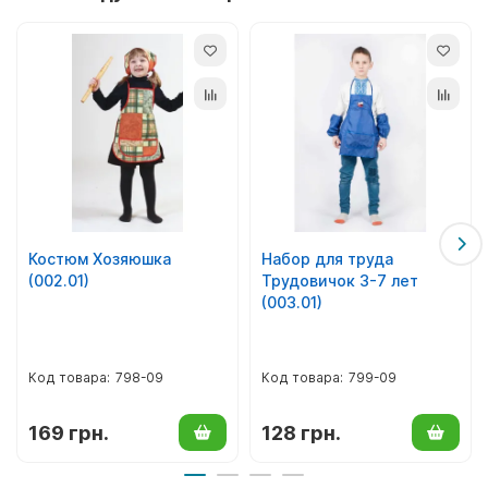
того, сайт предоставляет быструю и надежную доставку
по всей Украине.
Размер:
от 3 до 12 лет.
Ткань:
габардин.
Состав:
п/э.
Костюм Хозяюшка
Набор для труда
(002.01)
Трудовичок 3-7 лет
(003.01)
798-09
799-09
169 грн.
128 грн.