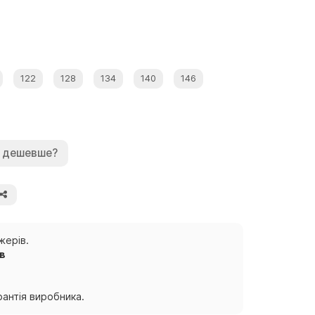
122
128
134
140
146
 дешевше?
жерів.
ів
антія виробника.