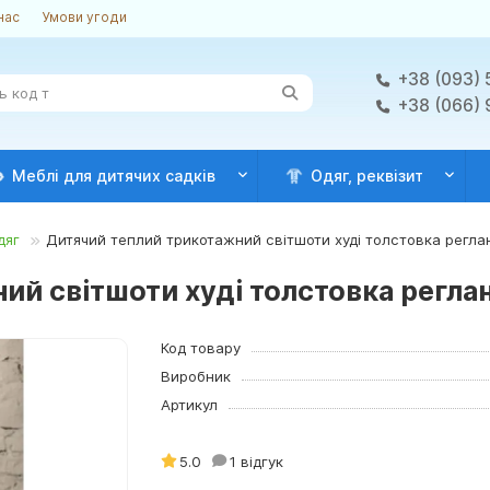
нас
Умови угоди
+38 (093) 
+38 (066)
Меблі для дитячих садків
Одяг, реквізит
дяг
Дитячий теплий трикотажний світшоти худі толстовка реглан
й світшоти худі толстовка реглан 
Код товару
Виробник
Артикул
5.0
1 відгук