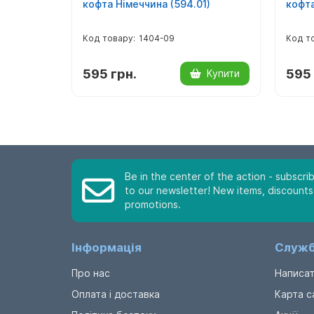
кофта Німеччина (594.01)
кофта
1404-09
595 грн.
595 
Купити
Be in the center of the action - subscri
to our newsletter! New items, discounts
promotions.
Інформація
Служб
Про нас
Написат
Оплата і доставка
Карта с