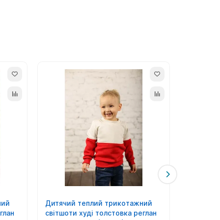
ний
Дитячий теплий трикотажний
Дитячий
глан
світшоти худі толстовка реглан
світшоти