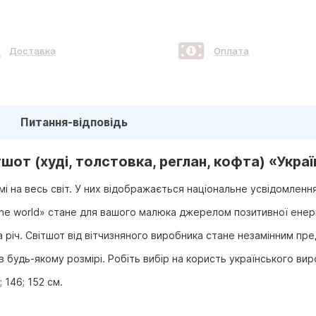
Доставка
Оплата
Питання-відповідь
от (худі, толстовка, реглан, кофта) «Украї
і на весь світ. У них відображається національне усвідомлення
the world» стане для вашого малюка джерелом позитивної енерг
на річ. Світшот від вітчизняного виробника стане незамінним п
 будь-якому розмірі. Робіть вибір на користь українського вир
; 146; 152 см.