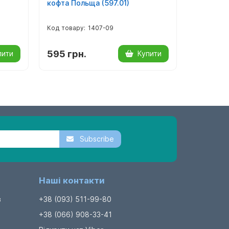
кофта Польща (597.01)
кофта Зір
1407-09
595 грн.
595 гр
пити
Купити
Subscribe
Наші контакти
в
+38 (093) 511-99-80
+38 (066) 908-33-41