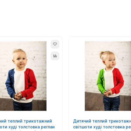
чий теплий трикотажний
Дитячий теплий трикотаж
оти худі толстовка реглан
світшоти худі толстовка ре