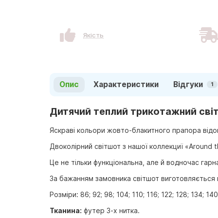
Якість
Опис
Характеристики
Відгуки
1
Дитячий теплий трикотажний світш
Яскраві кольори жовто-блакитного прапора відом
Двоколірний світшот з нашої коллекциї «Around 
Це не тільки функціональна, але й водночас гар
За бажанням замовника світшот виготовляється в
Розміри: 86; 92; 98; 104; 110; 116; 122; 128; 134; 140
Тканина:
футер 3-х нитка.