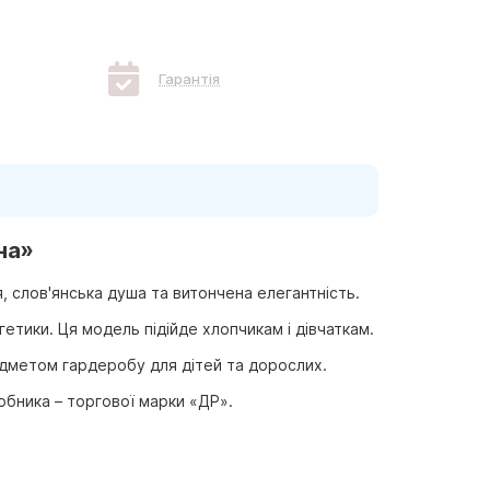
Гарантія
на»
, слов'янська душа та витончена елегантність.
етики. Ця модель підійде хлопчикам і дівчаткам.
редметом гардеробу для дітей та дорослих.
обника – торгової марки «ДР».