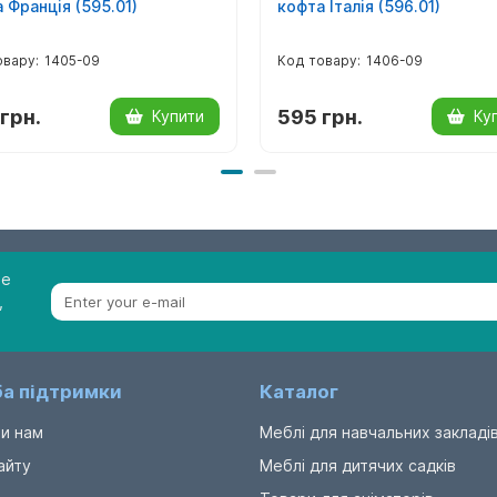
 Франція (595.01)
кофта Італія (596.01)
1405-09
1406-09
грн.
595 грн.
Купити
Ку
be
,
а підтримки
Каталог
и нам
Меблі для навчальних закладі
айту
Меблі для дитячих садків