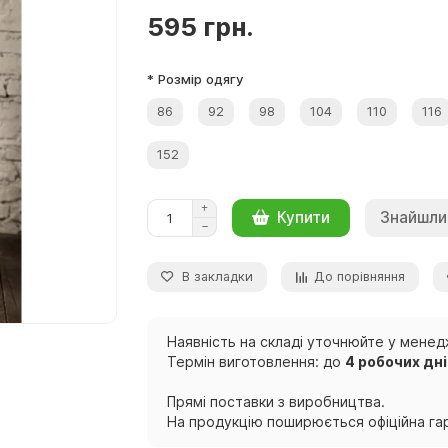
595 грн.
* Розмір одягу
86
92
98
104
110
116
152
Знайшли
Купити
В закладки
До порівняння
Наявність на складі уточнюйте у менед
Термін виготовлення: до
4 робочих дн
Прямі поставки з виробництва.
На продукцію поширюється офіційна гар