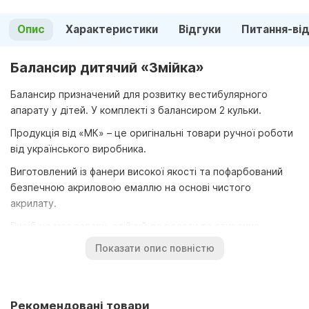
Опис
Характеристики
Відгуки
Питання-ві
Балансир дитячий «Змійка»
Балансир призначений для розвитку вестибулярного
апарату у дітей. У комплекті з балансиром 2 кульки.
Продукція від «МК» – це оригінальні товари ручної роботи
від українського виробника.
Виготовлений із фанери високої якості та пофарбований
безпечною акриловою емаллю на основі чистого
акрилату.
Виріб не має запаху, стійкий до вологи та стирання.
Показати опис повністю
Колір та малюнок виробу на фото може незначно
відрізнятися від оригіналу.
Рекомендовані товари