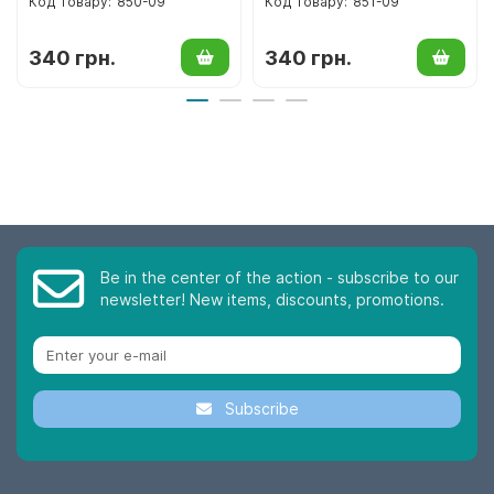
850-09
851-09
340 грн.
340 грн.
Be in the center of the action - subscribe to our
newsletter! New items, discounts, promotions.
Subscribe