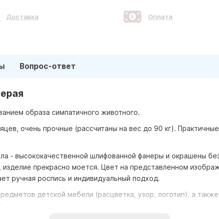
Доставка
Оплата
ы
Вопрос-ответ
серая
ванием образа симпатичного животного.
цев, очень прочные (рассчитаны на вес до 90 кг). Практичны
ала - высококачественной шлифованной фанеры и окрашены бе
ю, изделие прекрасно моется. Цвет на представленном изобра
ет ручная роспись и индивидуальный подход.
едметов детской мебели (расцветка, узор, логотип), а также
).