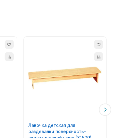
Лавочка детская для
Стул дет
раздевалки поверхность-
высоте (
синтетический шпон (81500)