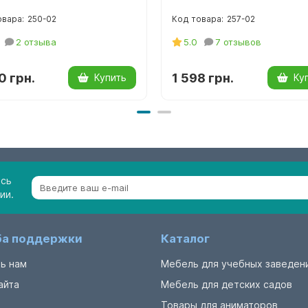
250-02
257-02
2 отзыва
5.0
7 отзывов
0 грн.
1 598 грн.
Купить
Ку
есь
ии.
а поддержки
Каталог
ь нам
Мебель для учебных заведен
айта
Мебель для детских садов
Товары для аниматоров