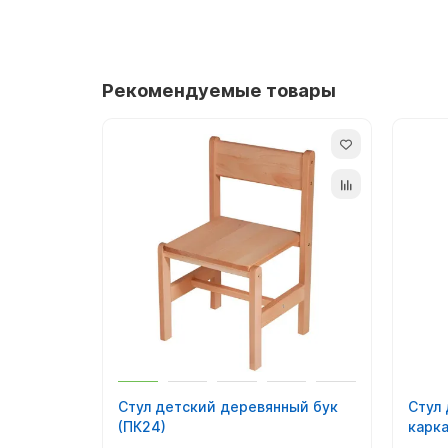
Размеры.
Высота: 30 см.
Сиденье: d. 30 см.
Рекомендуемые товары
Материал:
фанера.
Стул детский деревянный бук
Стул
(ПК24)
карка