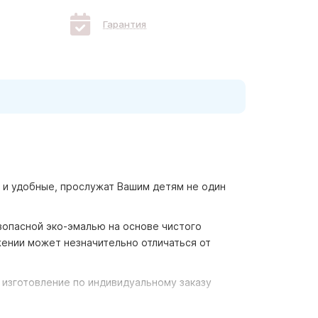
Гарантия
е и удобные, прослужат Вашим детям не один
зопасной эко-эмалью на основе чистого
жении может незначительно отличаться от
 изготовление по индивидуальному заказу