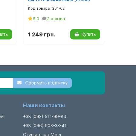
261-02
5.0
2 отзыва
5.0
1 249 грн.
2 145 г
пить
Купить
Оформить подписку
Наши контакты
ий
+38 (093) 511-99-80
+38 (066) 908-33-41
Открыть чат Viber