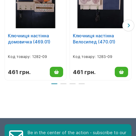
Ключниця настінна
Ключниця настінна
домовичка (469.01)
Велосипед (470.01)
1282-09
1283-09
461 грн.
461 грн.
Be in the center of the action - subscribe to our