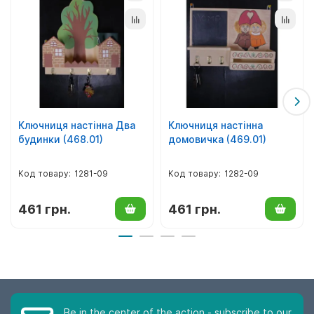
Ключниця настінна Два
Ключниця настінна
будинки (468.01)
домовичка (469.01)
1281-09
1282-09
461 грн.
461 грн.
Be in the center of the action - subscribe to our