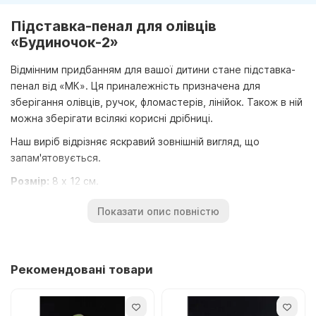
Підставка-пенал для олівців
«Будиночок-2»
Відмінним придбанням для вашої дитини стане підставка-
пенал від «МК». Ця приналежність призначена для
зберігання олівців, ручок, фломастерів, лінійок. Також в ній
можна зберігати всілякі корисні дрібниці.
Наш виріб відрізняє яскравий зовнішній вигляд, що
запам'ятовується.
Розмір:
8 х 12 см.
Висота робоча: 9 см.
Показати опис повністю
Висота загальна: 16 см.
Матеріал:
фанера.
Рекомендовані товари