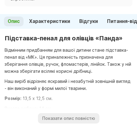
Опис
Характеристики
Відгуки
Питання-ві
Підставка-пенал для олівців «Панда»
Відмінним придбанням для вашої дитини стане підставка-
пенал від «МК». Ця приналежність призначена для
зберігання олівців, ручок, фломастерів, лінійок. Також у ній
можна зберігати всілякі корисні дрібниці.
Наш виріб відрізняє яскравий і незабутній зовнішній вигляд
- він виконаний у формі милої тварини.
Розмір:
13,5 х 12,5 см.
Висота робоча: 14 см.
Показати опис повністю
Висота загальна: 30 см.
Матеріал:
фанера.