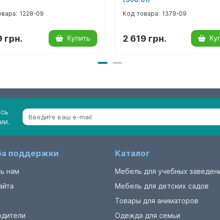
1228-09
1379-09
9 грн.
2 619 грн.
Купить
Ку
есь
ии.
а поддержки
Каталог
ь нам
Мебель для учебных заведен
айта
Мебель для детских садов
Товары для аниматоров
одители
Одежда для семьи