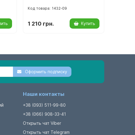
1432-09
1 210 грн.
3 738 г
пить
Купить
Оформить подписку
Наши контакты
ий
+38 (093) 511-99-80
+38 (066) 908-33-41
Открыть чат Viber
Открыть чат Telegram