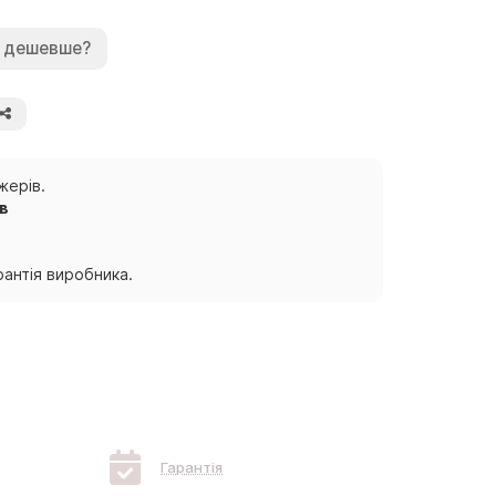
 дешевше?
жерів.
ів
антія виробника.
Гарантія