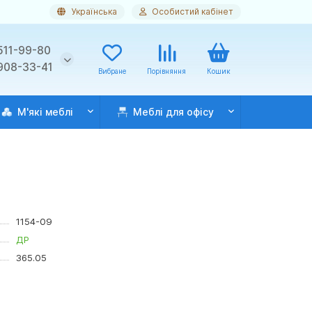
Українська
Особистий кабінет
511-99-80
 908-33-41
Вибране
Порівняння
Кошик
М'які меблі
Меблі для офісу
1154-09
ДР
365.05