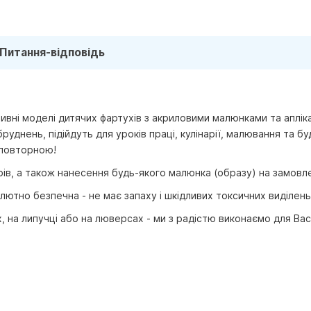
Питання-відповідь
ивні моделі дитячих фартухів з акриловими малюнками та апліка
руднень, підійдуть для уроків праці, кулінарії, малювання та б
еповторною!
ів, а також нанесення будь-якого малюнка (образу) на замовл
лютно безпечна - не має запаху і шкідливих токсичних виділень
х, на липучці або на люверсах - ми з радістю виконаємо для Вас