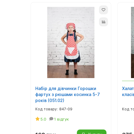
Набір для дівчинки Горошки
Халат
фартух з рюшами косинка 5-7
класі
років (051.02)
847-09
5.0
1 відгук