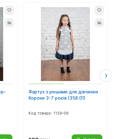
ер-
Фартух з рюшами для дівчинки
Фартух з
Корони 3-7 років (358.01)
горошок 
1139-09