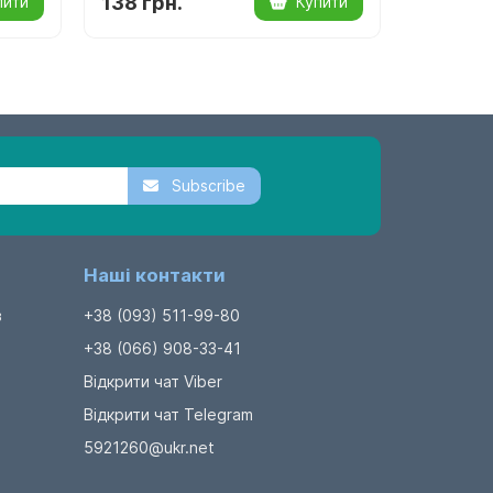
138 грн.
138 грн
пити
Купити
Subscribe
Наші контакти
в
+38 (093) 511-99-80
+38 (066) 908-33-41
Відкрити чат Viber
Відкрити чат Telegram
5921260@ukr.net