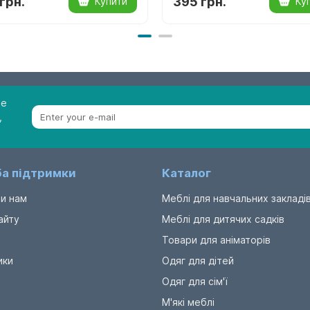
грн.
395 грн.
Купити
Ку
be
,
а підтримки
Каталог
и нам
Меблі для навчальних закладі
айту
Меблі для дитячих садків
Товари для аніматорів
ики
Одяг для дітей
Одяг для сім'ї
М'які меблі