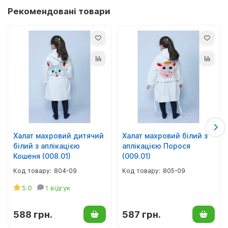
Рекомендовані товари
комплект фартухів для батька та сина та насолодитися
затишним часом проведенням з вашою дитиною.
Чудовий комплект фартухів для чоловіків.
Стане незвичайним та нетривіальним подарунком на будь-
яке свято.
Комплект складається з двох фартухів з кишенями.
Призначений для хлопчика віком 8 - 12 літрів, а також
дорослого.
Тканина:
бязь.
Халат махровий дитячий
Халат махровий білий з
Склад:
бавовна.
білий з аплікацією
аплікацією Порося
Кошеня (008.01)
(009.01)
Колір:
блакитний, рожевий, зелений, бежевий.
804-09
805-09
5.0
1 відгук
588 грн.
587 грн.