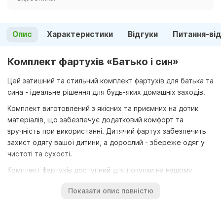
Опис
Характеристики
Відгуки
Питання-ві
Комплект фартухів «Батько і син»
Цей затишний та стильний комплект фартухів для батька та
сина - ідеальне рішення для будь-яких домашніх заходів.
Комплект виготовлений з якісних та приємних на дотик
матеріалів, що забезпечує додатковий комфорт та
зручність при використанні. Дитячий фартух забезпечить
захист одягу вашої дитини, а дорослий - збереже одяг у
чистоті та сухості.
Комплект фартухів доступний для покупки на нашому
інтернет-сайті «Mebel-Kiev MK». Ми надаємо широкий
Показати опис повністю
вибір варіантів та швидку доставку, а також гарантуємо
високу якість нашої продукції.
Не пропустіть шанс купити цей затишний та стильний