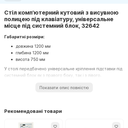
Стіл комп'ютерний кутовий з висувною
полицею під клавіатуру, універсальне
місце під системний блок, 32642
Габаритні розміри:
довжина 1200 мм
глибина 1200 мм
висота 750 мм
У столі передбачено універсальне кріплення підставки під
системний блок як з правого боку, так і з лівого.
Продукція виготовлена з ламінованого ДСП.
Показати опис повністю
Поставляється у розібраному вигляді, у картонній
упаковці. В комплект входить інструкція зі збирання,
фурнітура, а також виріб.
Рекомендовані товари
Виконано згідно з ДСТУ, має відповідні сертифікати та
відповідає санітарно-гігієнічним нормам.