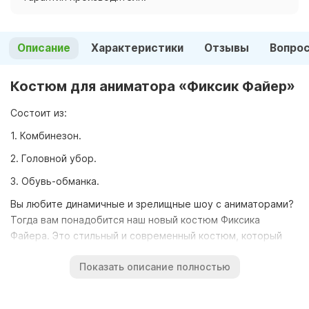
Описание
Характеристики
Отзывы
Вопро
Костюм для аниматора «Фиксик Файер»
Состоит из:
1. Комбинезон.
2. Головной убор.
3. Обувь-обманка.
Вы любите динамичные и зрелищные шоу с аниматорами?
Тогда вам понадобится наш новый костюм Фиксика
Файера. Это стильный и современный костюм, который
сделает вас похожим на одного из героев любимого
Показать описание полностью
мультфильма «Фиксики». Файер — это мальчик-фиксик,
который очень активен и отважен. Он любит придумывать
разные трюки и изобретения, а также помогать своему