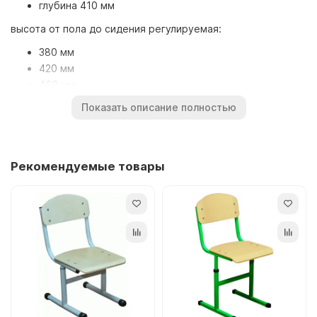
глубина 410 мм
высота от пола до сидения регулируемая:
380 мм
420 мм
460 мм
500 мм (добавочная ростовая группа)
Показать описание полностью
Регулировка высоты соответствует ростовым группам 4-
7, и позволяет его использовать с первого по
одиннадцатый класс.
Рекомендуемые товары
Эту модель стула среди других выделяет круглая труба
металлического каркаса, и дополнительная ростовая
группа № 7 с высотой 500 мм.
Подходит к этому стулу исходя из добавочной ростовой
группы, следующие модели столов:
Парта 2-местная регулируемая по высоте для очень
высоких.
Металлический каркас стула изготовлен из трубы